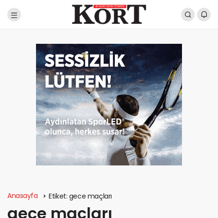
Anasayfa
Etiket:
gece maçları
gece maçları