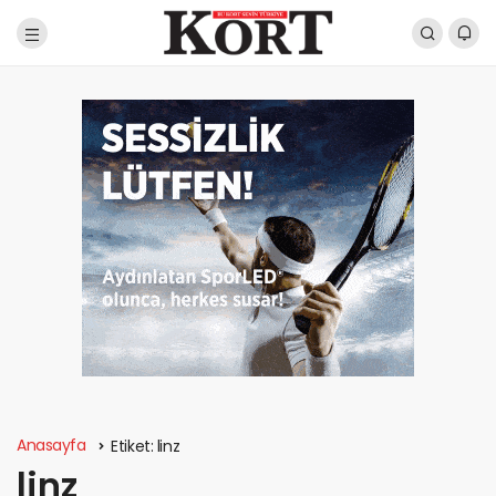
Anasayfa
Etiket:
linz
linz