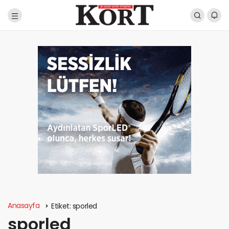
Anasayfa
Etiket:
sporled
sporled