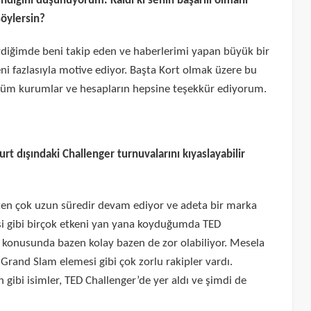
ndiğini düşünüyorum. Kaldı ki senin başarılı olmanı
söylersin?
diğimde beni takip eden ve haberlerimi yapan büyük bir
 fazlasıyla motive ediyor. Başta Kort olmak üzere bu
 tüm kurumlar ve hesapların hepsine teşekkür ediyorum.
urt dışındaki Challenger turnuvalarını kıyaslayabilir
ten çok uzun süredir devam ediyor ve adeta bir marka
i gibi birçok etkeni yan yana koyduğumda TED
e konusunda bazen kolay bazen de zor olabiliyor. Mesela
 Grand Slam elemesi gibi çok zorlu rakipler vardı.
gibi isimler, TED Challenger’de yer aldı ve şimdi de