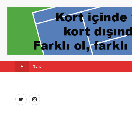
Sürpriz şampiyon: Linda Noskova