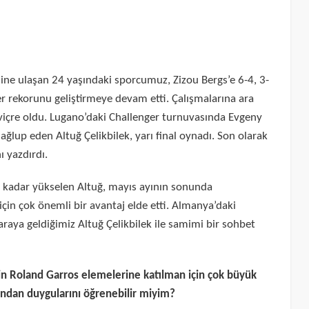
aline ulaşan 24 yaşındaki sporcumuz, Zizou Bergs’e 6-4, 3-
er rekorunu geliştirmeye devam etti. Çalışmalarına ara
içre oldu. Lugano’daki Challenger turnuvasında Evgeny
ağlup eden Altuğ Çelikbilek, yarı final oynadı. Son olarak
 yazdırdı.
 kadar yükselen Altuğ, mayıs ayının sonunda
in çok önemli bir avantaj elde etti. Almanya’daki
raya geldiğimiz Altuğ Çelikbilek ile samimi bir sohbet
in Roland Garros elemelerine katılman için çok büyük
sından duygularını öğrenebilir miyim?