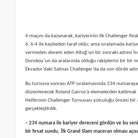
4 maçını da kazanarak, kariyerinin ilk Challenger fin
6, 6-4 ile kaybeden taraf oldu; ama sıralamada kariy
vermeden devem eden Altuğ’un bir sonraki adresi İsv
Donskoy’un da aralarında olduğu rakiplerini bir bir m
Ekvador’daki Salinas Challenger’da da son dörde adını
Bu turnuva sonrası ATP sıralamasında 234 numaraya
düzenlenecek Roland Garros’a elemelerden katılmak iç
Heilbronn Challenger Turnuvası yolculuğu öncesi bir a
gerçekleştirdik.
– 234 numara ile kariyer dereceni gördün ve bu sen
bir fırsat sundu. İlk Grand Slam maceran olması açı