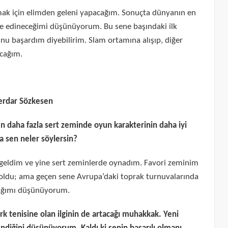
lmak için elimden geleni yapacağım. Sonuçta dünyanın en
crübe edineceğimi düşünüyorum. Bu sene başındaki ilk
u başardım diyebilirim. Slam ortamına alışıp, diğer
acağım.
Serdar Sözkesen
en daha fazla sert zeminde oyun karakterinin daha iyi
a sen neler söylersin?
a geldim ve yine sert zeminlerde oynadım. Favori zeminim
 oldu; ama geçen sene Avrupa’daki toprak turnuvalarında
acağımı düşünüyorum.
ürk tenisine olan ilginin de artacağı muhakkak. Yeni