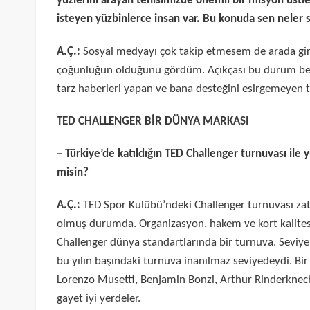
yüzlerini arayan tenisimizde önemli bir misyon üstle
isteyen yüzbinlerce insan var. Bu konuda sen neler 
A.Ç.:
Sosyal medyayı çok takip etmesem de arada gir
çoğunluğun olduğunu gördüm. Açıkçası bu durum beni
tarz haberleri yapan ve bana desteğini esirgemeyen
TED CHALLENGER BİR DÜNYA MARKASI
– Türkiye’de katıldığın TED Challenger turnuvası ile y
misin?
A.Ç.:
TED Spor Kulübü’ndeki Challenger turnuvası za
olmuş durumda. Organizasyon, hakem ve kort kalites
Challenger dünya standartlarında bir turnuva. Seviy
bu yılın başındaki turnuva inanılmaz seviyedeydi. Bir
Lorenzo Musetti, Benjamin Bonzi, Arthur Rinderknech 
gayet iyi yerdeler.