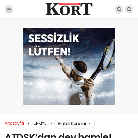
Anasayfa
TÜRKİYE
Alakalı Konular
ATDSK’dan dev hamle!