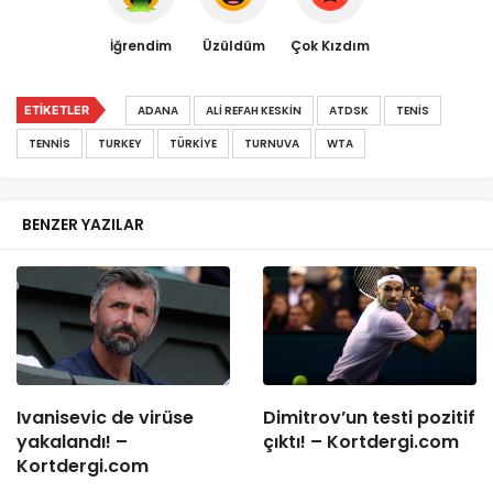
İğrendim
Üzüldüm
Çok Kızdım
ETIKETLER
ADANA
ALI REFAH KESKIN
ATDSK
TENIS
TENNIS
TURKEY
TÜRKIYE
TURNUVA
WTA
BENZER YAZILAR
Ivanisevic de virüse
Dimitrov’un testi pozitif
yakalandı! –
çıktı! – Kortdergi.com
Kortdergi.com