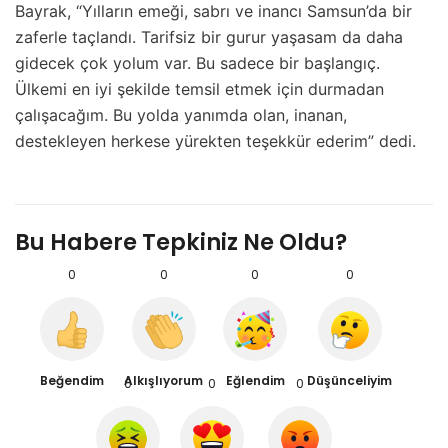
Bayrak, “Yılların emeği, sabrı ve inancı Samsun’da bir
zaferle taçlandı. Tarifsiz bir gurur yaşasam da daha
gidecek çok yolum var. Bu sadece bir başlangıç.
Ülkemi en iyi şekilde temsil etmek için durmadan
çalışacağım. Bu yolda yanımda olan, inanan,
destekleyen herkese yürekten teşekkür ederim” dedi.
Bu Habere Tepkiniz Ne Oldu?
0
0
0
0
Beğendim
Alkışlıyorum
Eğlendim
Düşünceliyim
0
0
0