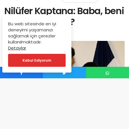
Nilüfer Kaptana: Baba, beni
dinliyor musun?
Bu web sitesinde en iyi
deneyimi yaşamanızı
Ekim 14, 2025
sağlamak için çerezler
kullanılmaktadır.
Detaylar
Kabul Ediyorum