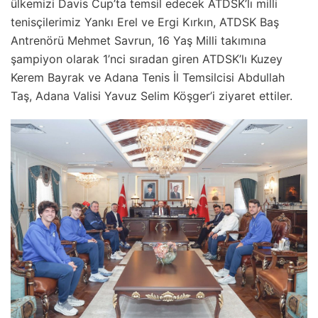
ülkemizi Davis Cup’ta temsil edecek ATDSK’lı milli
tenisçilerimiz Yankı Erel ve Ergi Kırkın, ATDSK Baş
Antrenörü Mehmet Savrun, 16 Yaş Milli takımına
şampiyon olarak 1’nci sıradan giren ATDSK’lı Kuzey
Kerem Bayrak ve Adana Tenis İl Temsilcisi Abdullah
Taş, Adana Valisi Yavuz Selim Köşger’i ziyaret ettiler.