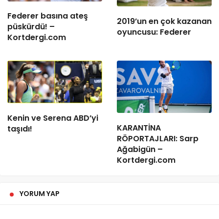
Federer basına ateş
2019’un en çok kazanan
püskürdü! –
oyuncusu: Federer
Kortdergi.com
Kenin ve Serena ABD’yi
KARANTİNA
taşıdı!
RÖPORTAJLARI: Sarp
Ağabigün –
Kortdergi.com
YORUM YAP