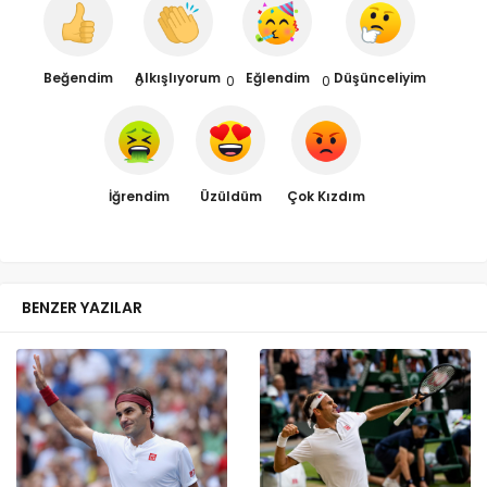
Beğendim
Alkışlıyorum
Eğlendim
Düşünceliyim
0
0
0
İğrendim
Üzüldüm
Çok Kızdım
BENZER YAZILAR