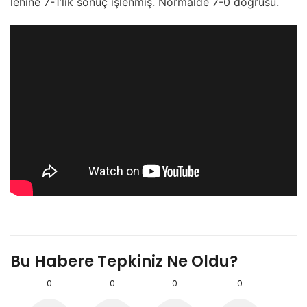
lehine 7-1’lik sonuç işlenmiş. Normalde 7-0 doğrusu.
Bu Habere Tepkiniz Ne Oldu?
0
0
0
0