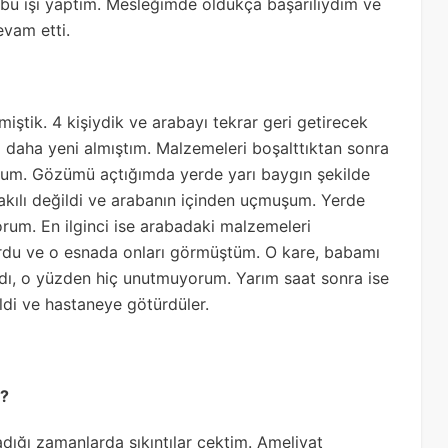
 bu işi yaptım. Mesleğimde oldukça başarılıydım ve
vam etti.
ştik. 4 kişiydik ve arabayı tekrar geri getirecek
mi daha yeni almıştım. Malzemeleri boşalttıktan sonra
orum. Gözümü açtığımda yerde yarı baygın şekilde
kılı değildi ve arabanın içinden uçmuşum. Yerde
rum. En ilginci ise arabadaki malzemeleri
ordu ve o esnada onları görmüştüm. O kare, babamı
ı, o yüzden hiç unutmuyorum. Yarım saat sonra ise
di ve hastaneye götürdüler.
i?
adığı zamanlarda sıkıntılar çektim. Ameliyat