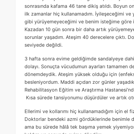
sonrasında kafama 46 tane dikiş atıldı. Boyun omu
ilk zamanlar hiç kullanamadım. İyileşeceğimi v
gibi yürüyemeyeceğimi ve benim isteğime göre iy
Kazadan 10 gün sonra bir daha artık yürüyemeye
sorunlar yaşadım. Ateşim 40 derecelere çıktı. Dok
seviyede değildi.
3 hafta sonra evime geldiğimde sandalyeye dah
dolayı. Sonuçta vücudumun ayarları tamamen değ
dönemdeydik. Ateşim yüksek olduğu için (enfeks
besleniyordum. Maddi açıdan zor günler yaşadık.
Rehabilitasyon Eğitim ve Araştırma Hastanesi’nde
Kısa sürede tansiyonumu düşürdüler ve artık o
Ellerimi ve kollarımı hiç kullanamadığım için el 
Doktorlar bendeki azmi gördüklerinde benimle d
ama bu sürede hâlâ tek başıma yemek yiyemiyor