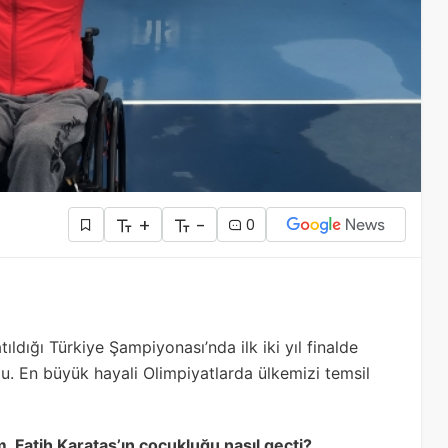
+
-
0
ldığı Türkiye Şampiyonası’nda ilk iki yıl finalde
. En büyük hayali Olimpiyatlarda ülkemizi temsil
 Fatih Karataş’ın çocukluğu nasıl geçti?