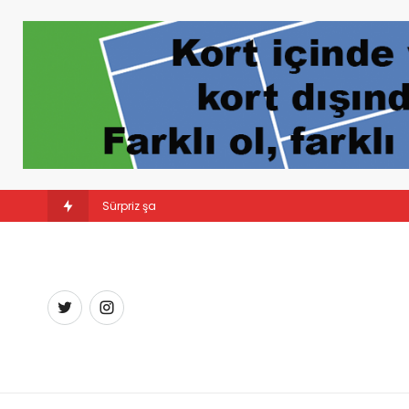
Sürpriz şampiyon: Linda Noskova