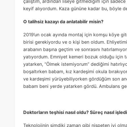
çalıştım, ardından liseye gitmediğim için sadece
keyif alıyordum. Kaza gününe kadar bu, böyle de
O talihsiz kazayı da anlatabilir misin?
2019’un ocak ayında montaj için komşu köye gitmi
birisi gerekiyordu ve o kişi ben oldum. Ehliyeti
arabanın başına geçtim ve sonrasını hatırlamıy
yatıyordum. Emniyet kemeri bozuk olduğu için ta
yatarken, “Ölmek istemiyorum” dediğimi hatırlıyo
boşaltırken babam, kız kardeşimi okula bırakıy
ve kardeşimi yürüyebiliyorken gördüğüm son and
babam beni yerde yatarken gördü. Ambulans gel
Doktorların teşhisi nasıl oldu? Süreç nasıl işled
Teknolojinin şimdiki zaman gibi nispeten iyi olm