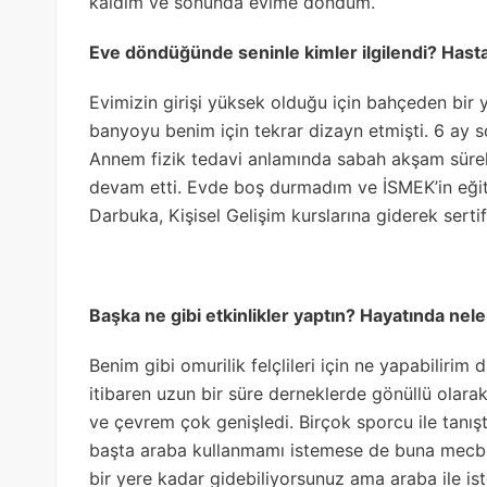
kaldım ve sonunda evime döndüm.
Eve döndüğünde seninle kimler ilgilendi? Hast
Evimizin girişi yüksek olduğu için bahçeden bir y
banyoyu benim için tekrar dizayn etmişti. 6 ay
Annem fizik tedavi anlamında sabah akşam sürekl
devam etti. Evde boş durmadım ve İSMEK’in eğiti
Darbuka, Kişisel Gelişim kurslarına giderek sertif
Başka ne gibi etkinlikler yaptın? Hayatında nele
Benim gibi omurilik felçlileri için ne yapabilir
itibaren uzun bir süre derneklerde gönüllü olarak 
ve çevrem çok genişledi. Birçok sporcu ile tanış
başta araba kullanmamı istemese de buna mecbur
bir yere kadar gidebiliyorsunuz ama araba ile ist