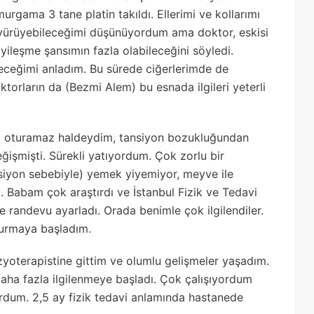
rgama 3 tane platin takıldı. Ellerimi ve kollarımı
e yürüyebileceğimi düşünüyordum ama doktor, eskisi
ileşme şansımın fazla olabileceğini söyledi.
ceğimi anladım. Bu sürede ciğerlerimde de
torların da (Bezmi Alem) bu esnada ilgileri yeterli
i oturamaz haldeydim, tansiyon bozukluğundan
işmişti. Sürekli yatıyordum. Çok zorlu bir
iyon sebebiyle) yemek yiyemiyor, meyve ile
 Babam çok araştırdı ve İstanbul Fizik ve Tedavi
 randevu ayarladı. Orada benimle çok ilgilendiler.
turmaya başladım.
fizyoterapistine gittim ve olumlu gelişmeler yaşadım.
aha fazla ilgilenmeye başladı. Çok çalışıyordum
dum. 2,5 ay fizik tedavi anlamında hastanede