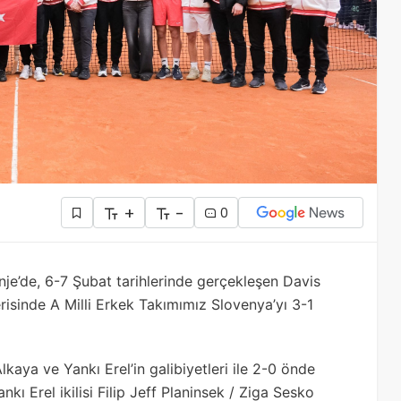
+
-
0
je’de, 6-7 Şubat tarihlerinde gerçekleşen Davis
isinde A Milli Erkek Takımımız Slovenya’yı 3-1
lkaya ve Yankı Erel’in galibiyetleri ile 2-0 önde
nkı Erel ikilisi Filip Jeff Planinsek / Ziga Sesko