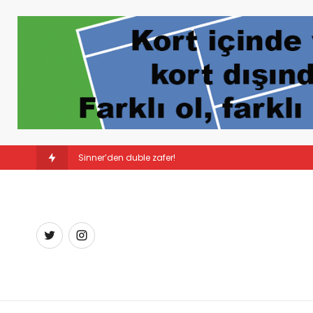
Sürpriz şampiyon: Linda No