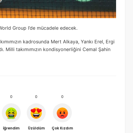
 World Group I’de mücadele edecek.
Takımımızın kadrosunda Mert Alkaya, Yankı Erel, Ergi
ı. Milli takımımızın kondisyonerliğini Cemal Şahin
0
0
0
İğrendim
Üzüldüm
Çok Kızdım