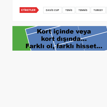
ETIKETLER
DAVIS CUP
TENIS
TENNIS
TURKEY