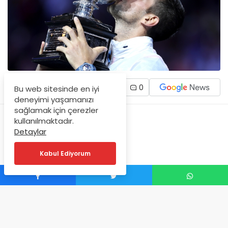
0
Bu web sitesinde en iyi
deneyimi yaşamanızı
sağlamak için çerezler
kullanılmaktadır.
Detaylar
Kabul Ediyorum