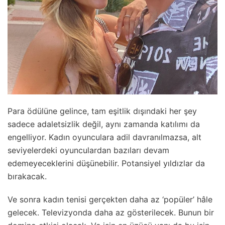
Para ödülüne gelince, tam eşitlik dışındaki her şey
sadece adaletsizlik değil, aynı zamanda katılımı da
engelliyor. Kadın oyunculara adil davranılmazsa, alt
seviyelerdeki oyunculardan bazıları devam
edemeyeceklerini düşünebilir. Potansiyel yıldızlar da
bırakacak.
Ve sonra kadın tenisi gerçekten daha az ‘popüler’ hâle
gelecek. Televizyonda daha az gösterilecek. Bunun bir