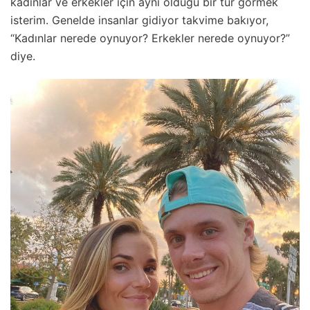
kadınlar ve erkekler için aynı olduğu bir tur görmek
isterim. Genelde insanlar gidiyor takvime bakıyor,
“Kadınlar nerede oynuyor? Erkekler nerede oynuyor?”
diye.