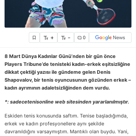
+
-
0
8 Mart Dünya Kadınlar Günü’nden bir gün önce
Players Tribune’de tenisteki kadın-erkek eşitsizliğine
dikkat çektiği yazısı ile gündeme gelen Denis
Shapovalov, bir tenis oyuncusunun gözünden erkek –
kadın ayrımının adaletsizliğinden dem vurdu.
*: sadecetenisonline web sitesinden yararlanılmıştır.
Eskiden tenis konusunda saftım. Tenise başladığımda,
erkek ve kadın profesyonellere aynı şekilde
davranıldığını varsaymıştım. Mantıklı olan buydu. Yani,