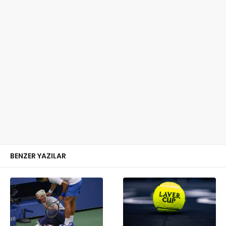
BENZER YAZILAR