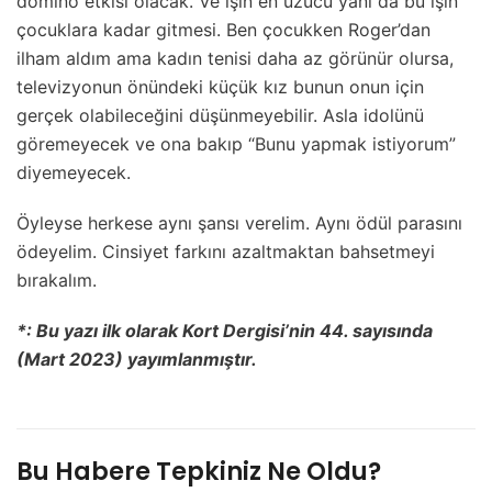
domino etkisi olacak. Ve işin en üzücü yanı da bu işin
çocuklara kadar gitmesi. Ben çocukken Roger’dan
ilham aldım ama kadın tenisi daha az görünür olursa,
televizyonun önündeki küçük kız bunun onun için
gerçek olabileceğini düşünmeyebilir. Asla idolünü
göremeyecek ve ona bakıp “Bunu yapmak istiyorum”
diyemeyecek.
Öyleyse herkese aynı şansı verelim. Aynı ödül parasını
ödeyelim. Cinsiyet farkını azaltmaktan bahsetmeyi
bırakalım.
*: Bu yazı ilk olarak Kort Dergisi’nin 44. sayısında
(Mart 2023) yayımlanmıştır.
Bu Habere Tepkiniz Ne Oldu?