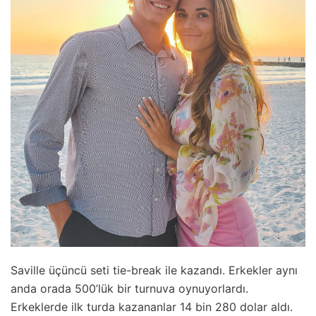
Saville üçüncü seti tie-break ile kazandı. Erkekler aynı
anda orada 500’lük bir turnuva oynuyorlardı.
Erkeklerde ilk turda kazananlar 14 bin 280 dolar aldı.