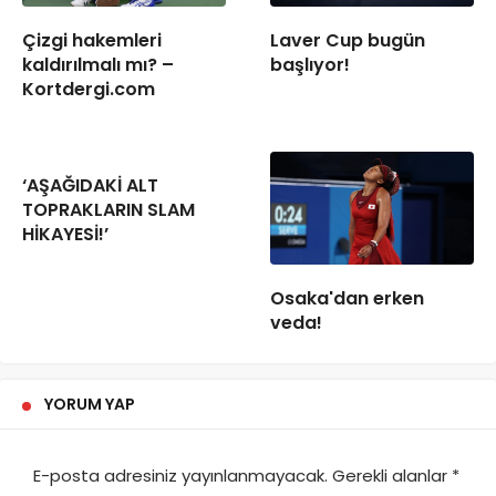
Çizgi hakemleri
Laver Cup bugün
kaldırılmalı mı? –
başlıyor!
Kortdergi.com
‘AŞAĞIDAKİ ALT
TOPRAKLARIN SLAM
HİKAYESİ!’
Osaka'dan erken
veda!
YORUM YAP
E-posta adresiniz yayınlanmayacak.
Gerekli alanlar
*