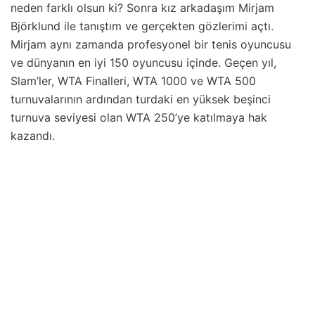
neden farklı olsun ki? Sonra kız arkadaşım Mirjam
Björklund ile tanıştım ve gerçekten gözlerimi açtı.
Mirjam aynı zamanda profesyonel bir tenis oyuncusu
ve dünyanın en iyi 150 oyuncusu içinde. Geçen yıl,
Slam’ler, WTA Finalleri, WTA 1000 ve WTA 500
turnuvalarının ardından turdaki en yüksek beşinci
turnuva seviyesi olan WTA 250’ye katılmaya hak
kazandı.