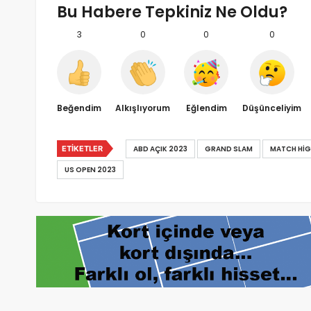
Bu Habere Tepkiniz Ne Oldu?
3
0
0
0
Beğendim
Alkışlıyorum
Eğlendim
Düşünceliyim
ETIKETLER
ABD AÇIK 2023
GRAND SLAM
MATCH HIG
US OPEN 2023