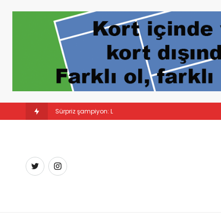
Sürpriz şampiyon: Linda Noskova