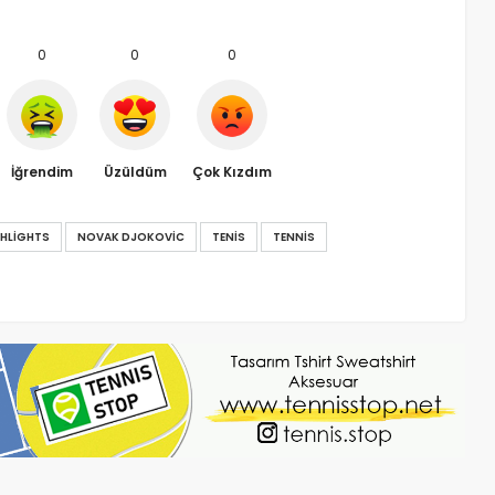
0
0
0
İğrendim
Üzüldüm
Çok Kızdım
HLIGHTS
NOVAK DJOKOVIC
TENIS
TENNIS