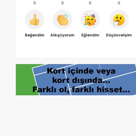
0
0
0
0
Beğendim
Alkışlıyorum
Eğlendim
Düşünceliyim