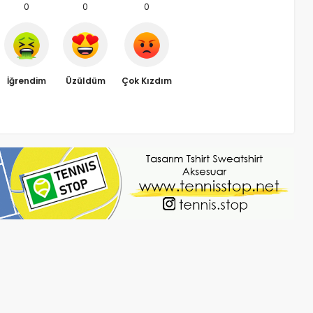
0
0
0
İğrendim
Üzüldüm
Çok Kızdım