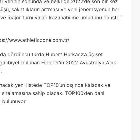
riyerinin sonunda ve belki de 2022’de son bir kez
üşü, sakatlıkların artması ve yeni jenerasyonun her
 ve majör turnuvaları kazanabilme umudunu da ister
tps://www.athleticzone.com.tr/
’da dördüncü turda Hubert Hurkacz’a üç set
galibiyet bulunan Federer’in 2022 Avustralya Açık
.
nacak yeni listede TOP10’un dışında kalacak ve
ü sıralamasına sahip olacak. TOP100’den dahi
 bulunuyor.