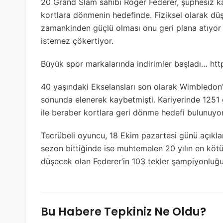
20 Grand Slam sahibi Roger Federer, şüphesiz ka
kortlara dönmenin hedefinde. Fiziksel olarak düş
zamankinden güçlü olması onu geri plana atıyor
istemez çökertiyor.
Büyük spor markalarında indirimler başladı… ht
40 yaşındaki Ekselansları son olarak Wimbledon
sonunda elenerek kaybetmişti. Kariyerinde 1251 
ile beraber kortlara geri dönme hedefi bulunuyor
Tecrübeli oyuncu, 18 Ekim pazartesi günü açıkla
sezon bittiğinde ise muhtemelen 20 yılın en köt
düşecek olan Federer’in 103 tekler şampiyonluğu
Bu Habere Tepkiniz Ne Oldu?