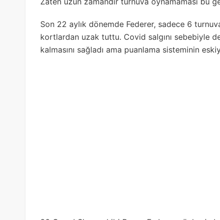
Zaten uzun zamandır turnuva oynamaması bu ger
Son 22 aylık dönemde Federer, sadece 6 turnuva o
kortlardan uzak tuttu. Covid salgını sebebiyle 
kalmasını sağladı ama puanlama sisteminin eski