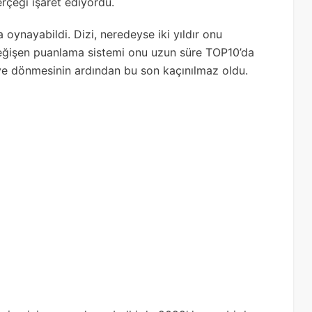
çeği işaret ediyordu.
ynayabildi. Dizi, neredeyse iki yıldır onu
değişen puanlama sistemi onu uzun süre TOP10’da
ye dönmesinin ardından bu son kaçınılmaz oldu.