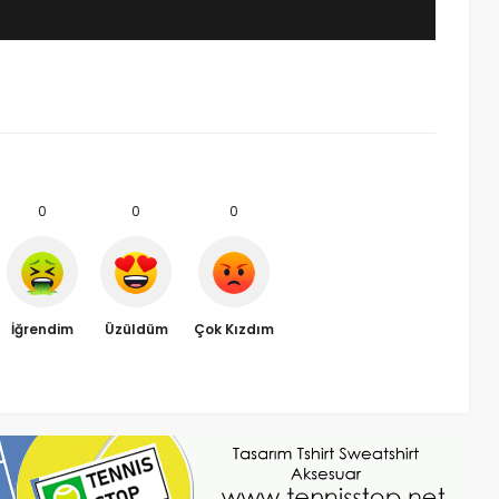
0
0
0
İğrendim
Üzüldüm
Çok Kızdım