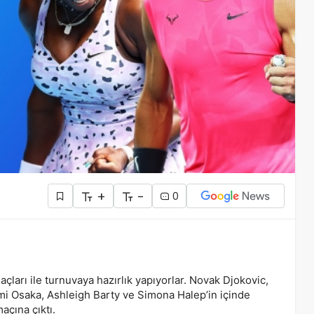
+
-
0
açları ile turnuvaya hazırlık yapıyorlar. Novak Djokovic,
i Osaka, Ashleigh Barty ve Simona Halep’in içinde
açına çıktı.