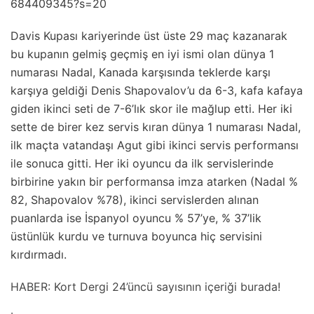
684409345?s=20
Davis Kupası kariyerinde üst üste 29 maç kazanarak
bu kupanın gelmiş geçmiş en iyi ismi olan dünya 1
numarası Nadal, Kanada karşısında teklerde karşı
karşıya geldiği Denis Shapovalov’u da 6-3, kafa kafaya
giden ikinci seti de 7-6’lık skor ile mağlup etti. Her iki
sette de birer kez servis kıran dünya 1 numarası Nadal,
ilk maçta vatandaşı Agut gibi ikinci servis performansı
ile sonuca gitti. Her iki oyuncu da ilk servislerinde
birbirine yakın bir performansa imza atarken (Nadal %
82, Shapovalov %78), ikinci servislerden alınan
puanlarda ise İspanyol oyuncu % 57’ye, % 37’lik
üstünlük kurdu ve turnuva boyunca hiç servisini
kırdırmadı.
HABER: Kort Dergi 24’üncü sayısının içeriği burada!