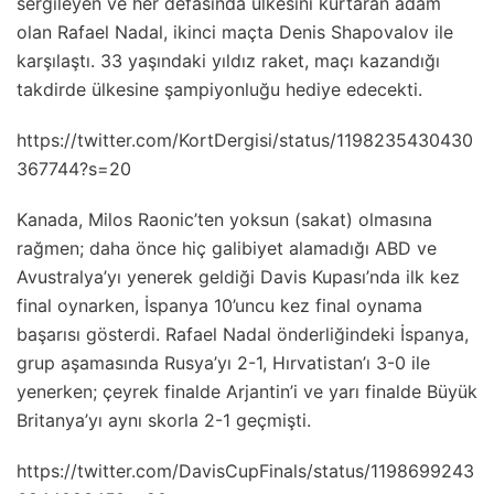
sergileyen ve her defasında ülkesini kurtaran adam
olan Rafael Nadal, ikinci maçta Denis Shapovalov ile
karşılaştı. 33 yaşındaki yıldız raket, maçı kazandığı
takdirde ülkesine şampiyonluğu hediye edecekti.
https://twitter.com/KortDergisi/status/1198235430430
367744?s=20
Kanada, Milos Raonic’ten yoksun (sakat) olmasına
rağmen; daha önce hiç galibiyet alamadığı ABD ve
Avustralya’yı yenerek geldiği Davis Kupası’nda ilk kez
final oynarken, İspanya 10’uncu kez final oynama
başarısı gösterdi. Rafael Nadal önderliğindeki İspanya,
grup aşamasında Rusya’yı 2-1, Hırvatistan’ı 3-0 ile
yenerken; çeyrek finalde Arjantin’i ve yarı finalde Büyük
Britanya’yı aynı skorla 2-1 geçmişti.
https://twitter.com/DavisCupFinals/status/1198699243