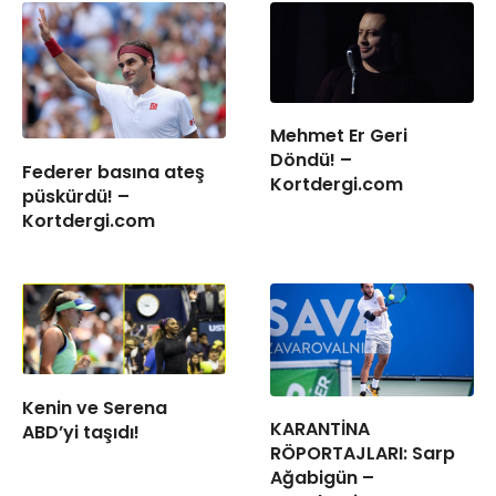
Mehmet Er Geri
Döndü! –
Federer basına ateş
Kortdergi.com
püskürdü! –
Kortdergi.com
Kenin ve Serena
KARANTİNA
ABD’yi taşıdı!
RÖPORTAJLARI: Sarp
Ağabigün –