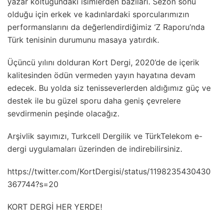
yazar koltuğundaki isimlerden bazıları. Sezon sonu
olduğu için erkek ve kadınlardaki sporcularımızın
performanslarını da değerlendirdiğimiz ‘Z Raporu’nda
Türk tenisinin durumunu masaya yatırdık.
Üçüncü yılını dolduran Kort Dergi, 2020’de de içerik
kalitesinden ödün vermeden yayın hayatına devam
edecek. Bu yolda siz tenisseverlerden aldığımız güç ve
destek ile bu güzel sporu daha geniş çevrelere
sevdirmenin peşinde olacağız.
Arşivlik sayımızı, Turkcell Dergilik ve TürkTelekom e-
dergi uygulamaları üzerinden de indirebilirsiniz.
https://twitter.com/KortDergisi/status/1198235430430
367744?s=20
KORT DERGİ HER YERDE!