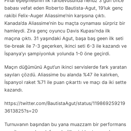
Final eşleşmesinin ilk randevusunda henüz 3 gün önce
babası vefat eden Roberto Bautista-Agut, 19’luk genç
rakibi Felix-Auger Aliassime’nin karşısına çıktı.
Kanada’da Aliassime’nin bu maçta oynaması sürpriz bir
hamleydi. Zira genç oyuncu Davis Kupası’nda ilk
maçına çıktı. 31 yaşındaki Agut, başa baş geen ilk seti
tie-break ile 7-3 geçerken, ikinci seti 6-3 ile kazandı ve
İspanya’yı şampiyonluk yolunda 1-0 öne geçirdi.
Maçın düğümünü Agut’un ikinci servislerde fark yaratan
sayıları çözdü. Aliassime bu alanda %47 ile kalırken,
İspanyol raket %71 ile puan çıkarttı ve maçı da iki sette
kazandı.
https://twitter.com/BautistaAgut/status/119869259219
3613825?s=20
Turnuvanın başından bu yana muazzam bir performans