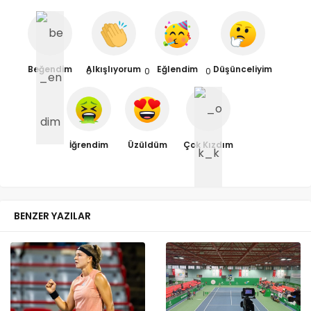
Beğendim
Alkışlıyorum
Eğlendim
Düşünceliyim
0
0
0
İğrendim
Üzüldüm
Çok Kızdım
BENZER YAZILAR