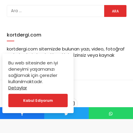
kortdergi.com
kortdergi.com sitemizde bulunan yazı, video, fotoğraf
ve haberlerin her hakkı saklıdır. İzinsiz veya kaynak
gösterilemeden kullanılamaz.
Bu web sitesinde en iyi
deneyimi yaşamanızı
sağlamak için çerezler
kullanılmaktadır.
Detaylar
Kabul Ediyorum
© Copyright 2023, kortdergi.com Tüm Hakları Saklıdır.
Powered by Tufan YILMAZ.