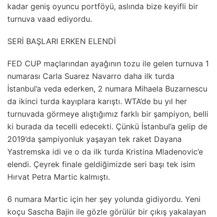
kadar geniş oyuncu portföyü, aslında bize keyifli bir
turnuva vaad ediyordu.
SERİ BAŞLARI ERKEN ELENDİ
FED CUP maçlarından ayağının tozu ile gelen turnuva 1
numarası Carla Suarez Navarro daha ilk turda
İstanbul’a veda ederken, 2 numara Mihaela Buzarnescu
da ikinci turda kayıplara karıştı. WTA’de bu yıl her
turnuvada görmeye alıştığımız farklı bir şampiyon, belli
ki burada da tecelli edecekti. Çünkü İstanbul’a gelip de
2019’da şampiyonluk yaşayan tek raket Dayana
Yastremska idi ve o da ilk turda Kristina Mladenovic’e
elendi. Çeyrek finale geldiğimizde seri başı tek isim
Hırvat Petra Martic kalmıştı.
6 numara Martic için her şey yolunda gidiyordu. Yeni
koçu Sascha Bajin ile gözle görülür bir çıkış yakalayan