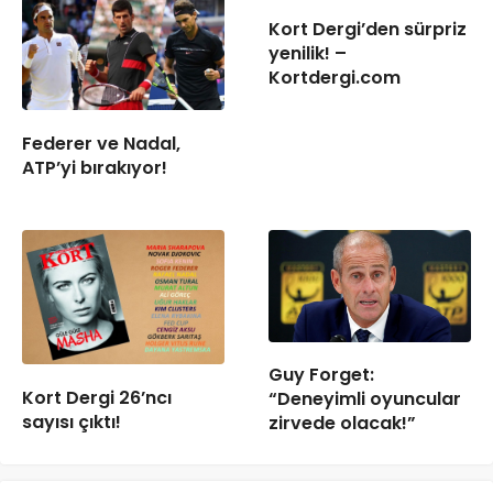
Kort Dergi’den sürpriz
yenilik! –
Kortdergi.com
Federer ve Nadal,
ATP’yi bırakıyor!
Guy Forget:
Kort Dergi 26’ncı
“Deneyimli oyuncular
sayısı çıktı!
zirvede olacak!”