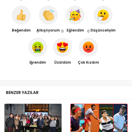
Beğendim
Alkışlıyorum
Eğlendim
Düşünceliyim
0
0
0
İğrendim
Üzüldüm
Çok Kızdım
BENZER YAZILAR