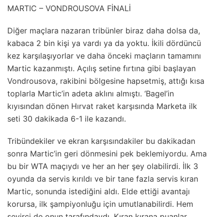
MARTIC – VONDROUSOVA FİNALİ
Diğer maçlara nazaran tribünler biraz daha dolsa da,
kabaca 2 bin kişi ya vardı ya da yoktu. İkili dördüncü
kez karşılaşıyorlar ve daha önceki maçların tamamını
Martic kazanmıştı. Açılış setine fırtına gibi başlayan
Vondrousova, rakibini bölgesine hapsetmiş, attığı kısa
toplarla Martic’in adeta aklını almıştı. ‘Bagel’in
kıyısından dönen Hırvat raket karşısında Marketa ilk
seti 30 dakikada 6-1 ile kazandı.
Tribündekiler ve ekran karşısındakiler bu dakikadan
sonra Martic’in geri dönmesini pek beklemiyordu. Ama
bu bir WTA maçıydı ve her an her şey olabilirdi. İlk 3
oyunda da servis kırıldı ve bir tane fazla servis kıran
Martic, sonunda istediğini aldı. Elde ettiği avantajı
korursa, ilk şampiyonluğu için umutlanabilirdi. Hem
seyirci de onun tarafındaydı. Kıran kırana puanlar