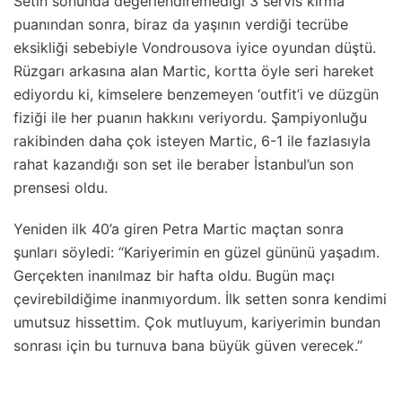
Setin sonunda değerlendiremediği 3 servis kırma
puanından sonra, biraz da yaşının verdiği tecrübe
eksikliği sebebiyle Vondrousova iyice oyundan düştü.
Rüzgarı arkasına alan Martic, kortta öyle seri hareket
ediyordu ki, kimselere benzemeyen ‘outfit’i ve düzgün
fiziği ile her puanın hakkını veriyordu. Şampiyonluğu
rakibinden daha çok isteyen Martic, 6-1 ile fazlasıyla
rahat kazandığı son set ile beraber İstanbul’un son
prensesi oldu.
Yeniden ilk 40’a giren Petra Martic maçtan sonra
şunları söyledi: “Kariyerimin en güzel gününü yaşadım.
Gerçekten inanılmaz bir hafta oldu. Bugün maçı
çevirebildiğime inanmıyordum. İlk setten sonra kendimi
umutsuz hissettim. Çok mutluyum, kariyerimin bundan
sonrası için bu turnuva bana büyük güven verecek.”