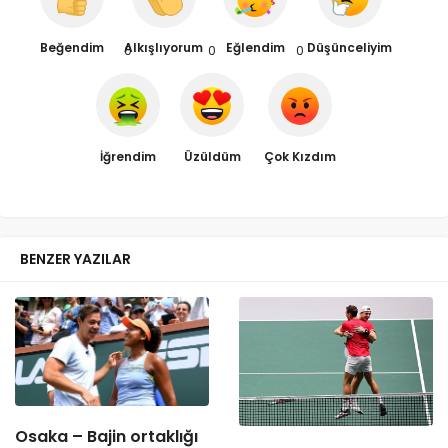
Beğendim
Alkışlıyorum
Eğlendim
Düşünceliyim
0
0
0
İğrendim
Üzüldüm
Çok Kızdım
BENZER YAZILAR
Osaka – Bajin ortaklığı