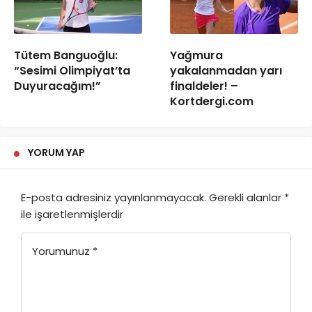
Tütem Banguoğlu:
Yağmura
“Sesimi Olimpiyat’ta
yakalanmadan yarı
Duyuracağım!”
finaldeler! –
Kortdergi.com
YORUM YAP
E-posta adresiniz yayınlanmayacak.
Gerekli alanlar
*
ile işaretlenmişlerdir
Yorumunuz
*