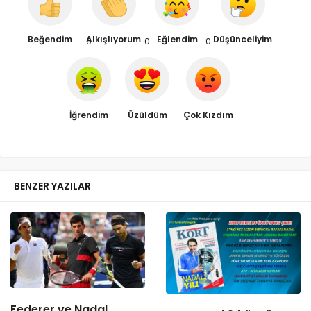
Beğendim
Alkışlıyorum
Eğlendim
Düşünceliyim
0
0
0
İğrendim
Üzüldüm
Çok Kızdım
BENZER YAZILAR
Federer ve Nadal,