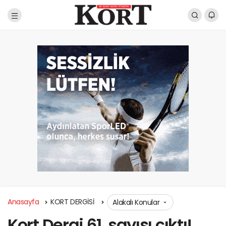
Anasayfa
KORT DERGİSİ
Alakalı Konular
Kort Dergi 61. sayısı çıktı!