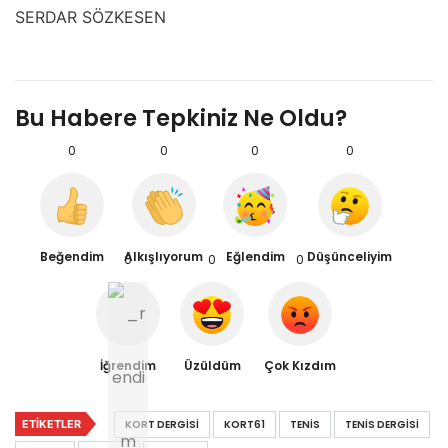
SERDAR SÖZKESEN
Bu Habere Tepkiniz Ne Oldu?
0
0
0
0
Beğendim
Alkışlıyorum
Eğlendim
Düşünceliyim
0
0
0
İğrendim
Üzüldüm
Çok Kızdım
ETIKETLER
KORT DERGISI
KORT61
TENIS
TENIS DERGISI