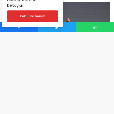
Detaylar
Kabul Ediyorum
0
CAROLINE GARCIA
SON KEZ UÇTU!
Kortların uçan kadını Garcia, ABD Açık’ta ilk turda