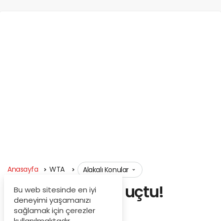
Anasayfa
WTA
Alakalı Konular
Garcia: Son kez uçtu!
Bu web sitesinde en iyi
deneyimi yaşamanızı
sağlamak için çerezler
Eylül 10, 2025
kullanılmaktadır.