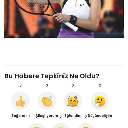
Bu Habere Tepkiniz Ne Oldu?
0
0
0
0
Beğendim
Alkışlıyorum
Eğlendim
Düşünceliyim
0
0
0