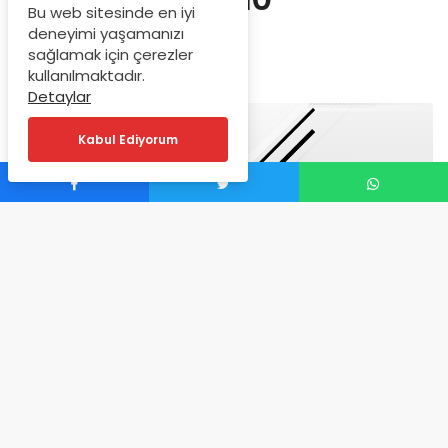
Bu web sitesinde en iyi
28.07.2025
deneyimi yaşamanızı
sağlamak için çerezler
kullanılmaktadır.
Temmuz 28, 2025
Detaylar
Kabul Ediyorum
0
Wimbledon’dan sonra sert kort sezonu tekrar açıldı ve