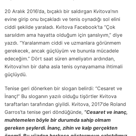
20 Aralık 2016’da, bıçaklı bir saldırgan Kvitova’nın
evine girip onu bıçakladı ve tenis oynadığı sol elini
ciddi şekilde yaraladı. Kvitova Facebook’ta “Çok
sarsıldım ama hayatta olduğum için şanslıyım,” diye
yazdı. “Yaralanmam ciddi ve uzmanlara görünmem
gerekecek, ancak güçlüyüm ve bununla mücadele
edeceğim.” Dört saat süren ameliyatın ardından,
Kvitova’nın bir daha asla tenis oynayamama ihtimali
güçlüydü.
Tenise geri dönerken bir slogan belirdi: “Cesaret ve
İnanç!” Bu sloganın yazılı olduğu tişörtler Kvitova
taraftarları tarafından giyildi. Kvitova, 2017’de Roland
Garros’ta tenise geri döndüğünde,
“Cesaret ve inanç,
muhtemelen böyle bir durumda sahip olmam
gereken şeylerdi. İnanç, zihin ve kalp gerçekten
önemli. Bu yüzden herkese göstermeye çalıştığımız