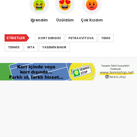
İğrendim
Üzüldüm
Çok Kızdım
ETIKETLER
KORT DERGISI
PETRA KVITOVA
TENIS
TENNIS
WTA
YASEMIN BAKIR