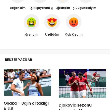
Beğendim
Alkışlıyorum
Eğlendim
Düşünceliyim
0
0
0
İğrendim
Üzüldüm
Çok Kızdım
BENZER YAZILAR
Osaka – Bajin ortaklığı
Djokovic sezonu
bitti!