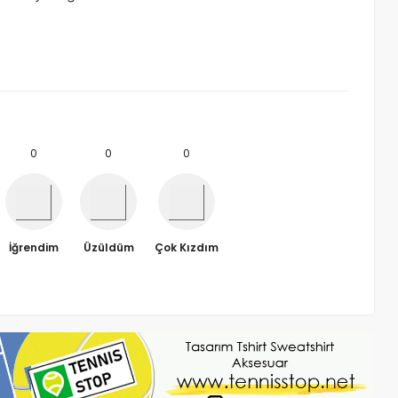
0
0
0
İğrendim
Üzüldüm
Çok Kızdım