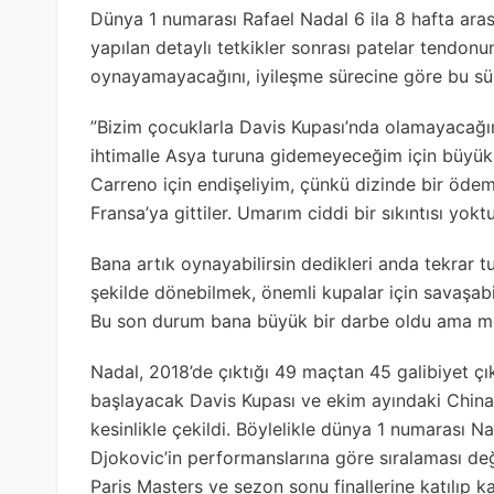
Dünya 1 numarası Rafael Nadal 6 ila 8 hafta arası
yapılan detaylı tetkikler sonrası patelar tendonu
oynayamayacağını, iyileşme sürecine göre bu süre
”Bizim çocuklarla Davis Kupası’nda olamayacağım
ihtimalle Asya turuna gidemeyeceğim için büyü
Carreno için endişeliyim, çünkü dizinde bir ödem 
Fransa’ya gittiler. Umarım ciddi bir sıkıntısı yokt
Bana artık oynayabilirsin dedikleri anda tekrar 
şekilde dönebilmek, önemli kupalar için savaşab
Bu son durum bana büyük bir darbe oldu ama m
Nadal, 2018’de çıktığı 49 maçtan 45 galibiyet çı
başlayacak Davis Kupası ve ekim ayındaki Chin
kesinlikle çekildi. Böylelikle dünya 1 numarası N
Djokovic’in performanslarına göre sıralaması değ
Paris Masters ve sezon sonu finallerine katılıp 