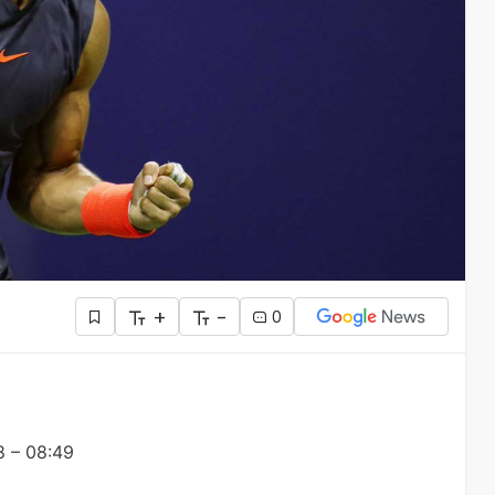
+
-
0
8 – 08:49