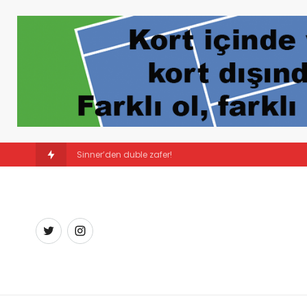
Sürpriz şampiyon: Linda Noskova