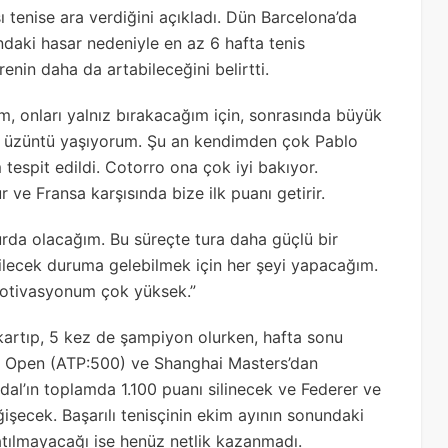
 tenise ara verdiğini açıkladı. Dün Barcelona’da
ndaki hasar nedeniyle en az 6 hafta tenis
nin daha da artabileceğini belirtti.
, onları yalnız bırakacağım için, sonrasında büyük
k üzüntü yaşıyorum. Şu an kendimden çok Pablo
tespit edildi. Cotorro ona çok iyi bakıyor.
ur ve Fransa karşısında bize ilk puanı getirir.
turda olacağım. Bu süreçte tura daha güçlü bir
ilecek duruma gelebilmek için her şeyi yapacağım.
otivasyonum çok yüksek.”
kartıp, 5 kez de şampiyon olurken, hafta sonu
a Open (ATP:500) ve Shanghai Masters’dan
adal’ın toplamda 1.100 puanı silinecek ve Federer ve
işecek. Başarılı tenisçinin ekim ayının sonundaki
katılmayacağı ise henüz netlik kazanmadı.