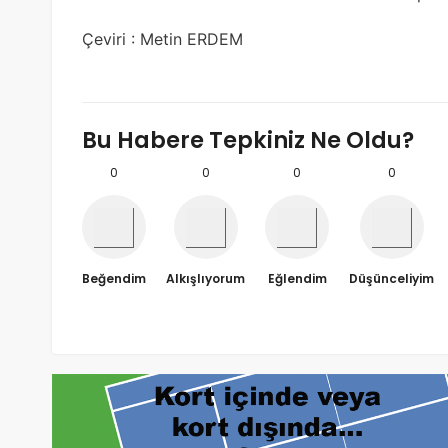
Çeviri : Metin ERDEM
Bu Habere Tepkiniz Ne Oldu?
0
0
0
0
Beğendim
Alkışlıyorum
Eğlendim
Düşünceliyim