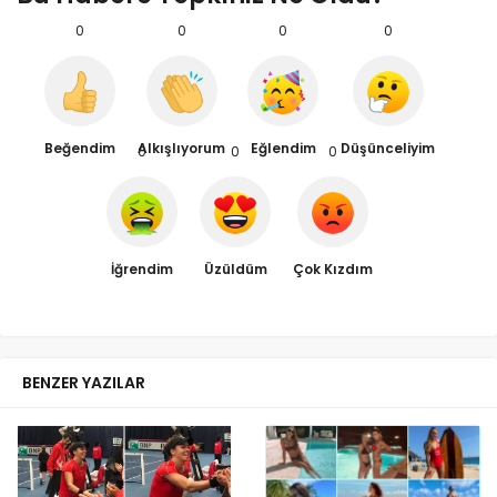
0
0
0
0
Beğendim
Alkışlıyorum
Eğlendim
Düşünceliyim
0
0
0
İğrendim
Üzüldüm
Çok Kızdım
BENZER YAZILAR