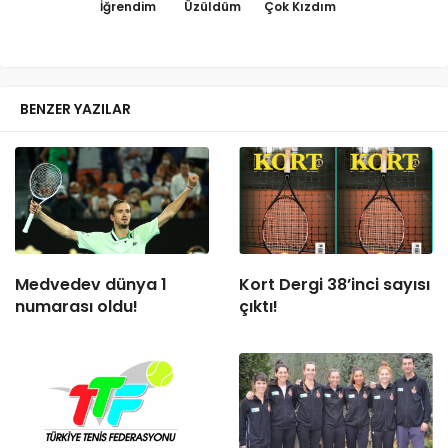
İğrendim
Üzüldüm
Çok Kızdım
BENZER YAZILAR
Medvedev dünya 1
Kort Dergi 38’inci sayısı
numarası oldu!
çıktı!