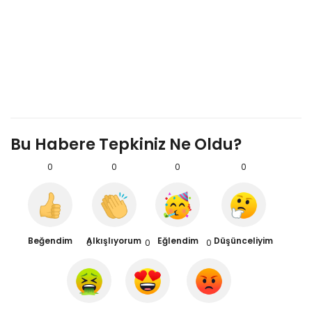
Bu Habere Tepkiniz Ne Oldu?
0
0
0
0
Beğendim
Alkışlıyorum
Eğlendim
Düşünceliyim
0
0
0