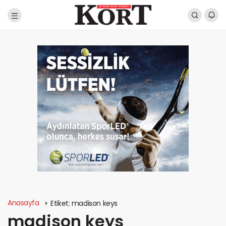
Anasayfa
Etiket:
madison keys
madison keys