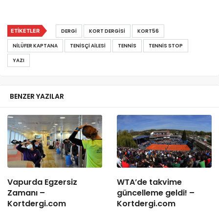
ETIKETLER
DERGI
KORT DERGISI
KORT56
NILÜFER KAPTANA
TENISÇI AILESI
TENNIS
TENNIS STOP
YAZI
BENZER YAZILAR
Vapurda Egzersiz
WTA’de takvime
Zamanı –
güncelleme geldi! –
Kortdergi.com
Kortdergi.com