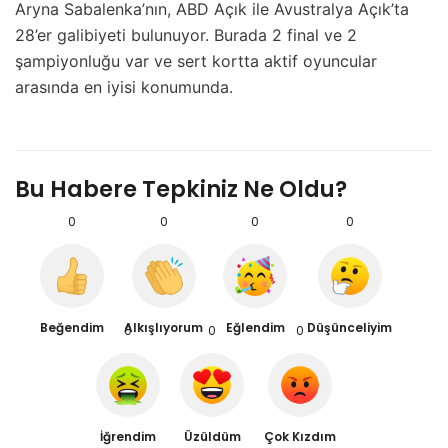
Aryna Sabalenka’nın, ABD Açık ile Avustralya Açık’ta
28’er galibiyeti bulunuyor. Burada 2 final ve 2
şampiyonluğu var ve sert kortta aktif oyuncular
arasında en iyisi konumunda.
Bu Habere Tepkiniz Ne Oldu?
0
0
0
0
Beğendim
Alkışlıyorum
Eğlendim
Düşünceliyim
0
0
0
İğrendim
Üzüldüm
Çok Kızdım