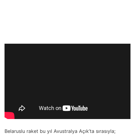
Belaruslu raket bu yıl Avustralya Açık’ta sırasıyla;