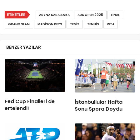
ETIKETLER
ARYNA SABALENKA
AUS OPEN 2025
FINAL
GRAND SLAM
MADISON KEYS
TENIS
TENNIS
WTA
BENZER YAZILAR
Fed Cup Finalleri de
İstanbullular Hafta
ertelendi!
Sonu Spora Doydu