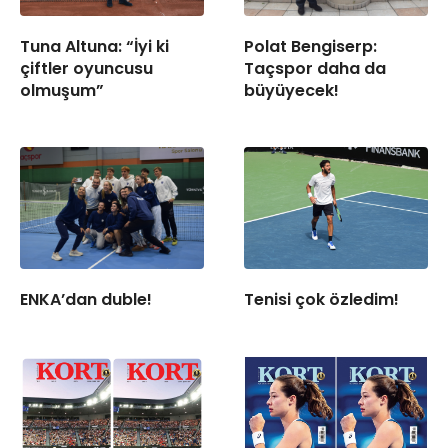
Polat Bengiserp:
Tuna Altuna: “İyi ki
Taçspor daha da
çiftler oyuncusu
büyüyecek!
olmuşum”
Tenisi çok özledim!
ENKA’dan duble!