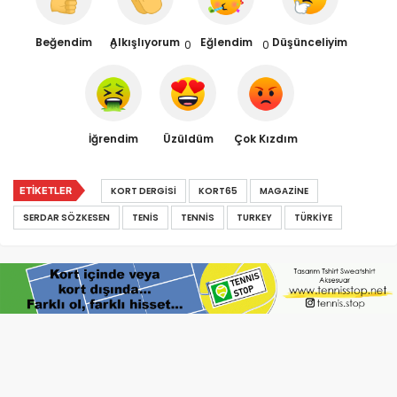
Beğendim
Alkışlıyorum
Eğlendim
Düşünceliyim
0
0
0
İğrendim
Üzüldüm
Çok Kızdım
ETIKETLER
KORT DERGISI
KORT65
MAGAZINE
SERDAR SÖZKESEN
TENIS
TENNIS
TURKEY
TÜRKIYE