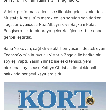
tenisçi Mihrümah Tuanna Şirin’i ağırladık.
‘Atletik performans’ denilince ilk akla gelen isimlerden
Mustafa Kıbrıs, tüm merak edilen soruları yanıtlarken;
Taçspor oyuncusu Naz Albayrak ve Başkanı Polat
Bengiserp ile de bir araya gelerek eğlenceli bir sohbet
gerçekleştirdik.
Banu Yelkovan, sağlıklı ve aktif bir yaşamı destekleyen
TechnoGym’in kurucusu Vittorio Zagaia ile harika bir
söyleşi yaptı. Yasin Yılmaz ise eski tenisçi, yeni
pickleball oyuncusu Kaitlyn Christian ile pickleball
hakkında her şeyi kayıtlara aldı.