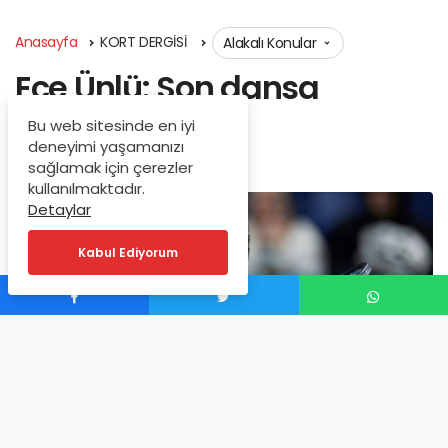
Anasayfa
KORT DERGİSİ
Alakalı Konular
Ece Ünlü: Son dansa
doğru…
Bu web sitesinde en iyi
deneyimi yaşamanızı
Mayıs 16, 2026
sağlamak için çerezler
kullanılmaktadır.
Detaylar
Kabul Ediyorum