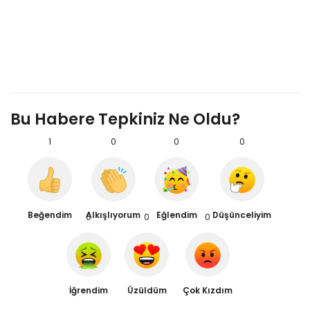
Bu Habere Tepkiniz Ne Oldu?
1
0
0
0
Beğendim
Alkışlıyorum
Eğlendim
Düşünceliyim
0
0
0
İğrendim
Üzüldüm
Çok Kızdım