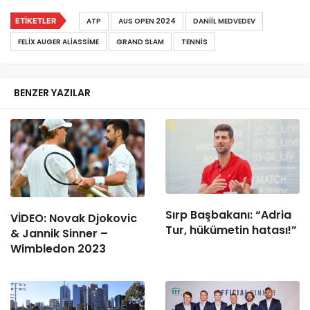
ETIKETLER
ATP
AUS OPEN 2024
DANIIL MEDVEDEV
FELIX AUGER ALIASSIME
GRAND SLAM
TENNIS
BENZER YAZILAR
Sırp Başbakanı: “Adria
VİDEO: Novak Djokovic
Tur, hükümetin hatası!”
& Jannik Sinner –
Wimbledon 2023