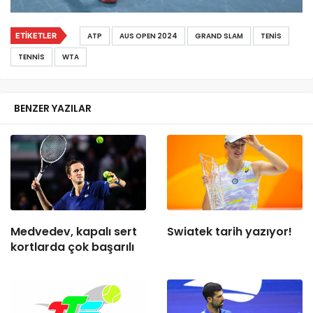
ETIKETLER
ATP
AUS OPEN 2024
GRAND SLAM
TENIS
TENNIS
WTA
BENZER YAZILAR
Medvedev, kapalı sert
Swiatek tarih yazıyor!
kortlarda çok başarılı