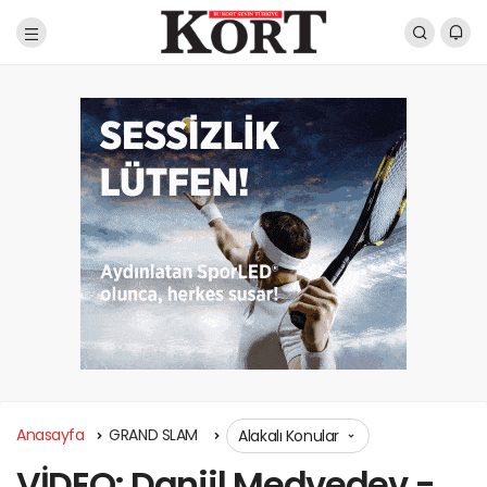
Anasayfa
GRAND SLAM
Alakalı Konular
VİDEO: Daniil Medvedev -