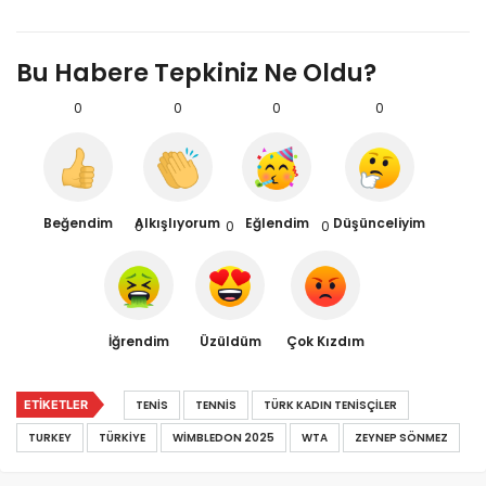
Bu Habere Tepkiniz Ne Oldu?
0
0
0
0
Beğendim
Alkışlıyorum
Eğlendim
Düşünceliyim
0
0
0
İğrendim
Üzüldüm
Çok Kızdım
ETIKETLER
TENIS
TENNIS
TÜRK KADIN TENISÇILER
TURKEY
TÜRKIYE
WIMBLEDON 2025
WTA
ZEYNEP SÖNMEZ