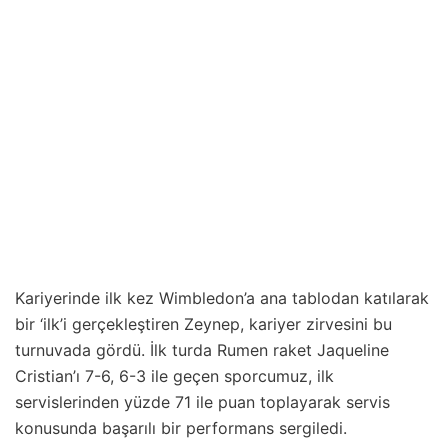
Kariyerinde ilk kez Wimbledon’a ana tablodan katılarak
bir ‘ilk’i gerçekleştiren Zeynep, kariyer zirvesini bu
turnuvada gördü. İlk turda Rumen raket Jaqueline
Cristian’ı 7-6, 6-3 ile geçen sporcumuz, ilk
servislerinden yüzde 71 ile puan toplayarak servis
konusunda başarılı bir performans sergiledi.