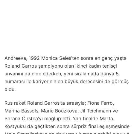
Andreeva, 1992 Monica Seles’ten sonra en genç yaşta
Roland Garros şampiyonu olan ikinci kadın tenisçi
unvanını da elde ederken, yeni sıralamada dünya 5
numarası ile kariyerinin en büyük derecesini de görmüş
oldu.
Rus raket Roland Garros’ta sırasıyla; Fiona Ferro,
Marina Bassols, Marie Bouzkova, Jil Teichmann ve
Sorana Cirstea’yı mağlup etti. Yarı finalde Marta
Kostyuk’u da geçtikten sonra sürpriz final eşleşmesinde
Maja Chwalinska’yı da devirerek kupanın sahibi oldu ve