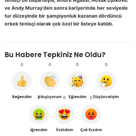
tenisçi bu başarısıyla, Andre Agassi, Novak Djokovic
ve Andy Murray’den sonra
kariyerinde her seviyede
tur düzeyinde bir şampiyonluk kazanan dördüncü
erkek tenisçi olarak çok özel bir listeye katıldı.
Bu Habere Tepkiniz Ne Oldu?
0
0
0
0
Beğendim
Alkışlıyorum
Eğlendim
Düşünceliyim
0
0
0
İğrendim
Üzüldüm
Çok Kızdım