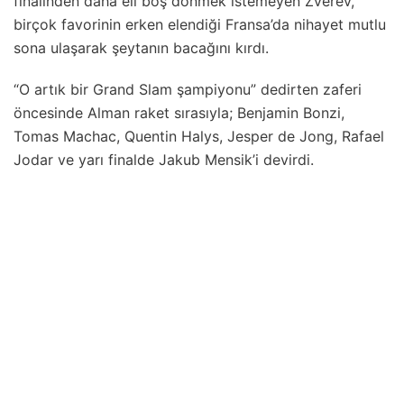
finalinden daha eli boş dönmek istemeyen Zverev,
birçok favorinin erken elendiği Fransa’da nihayet mutlu
sona ulaşarak şeytanın bacağını kırdı.
“O artık bir Grand Slam şampiyonu” dedirten zaferi
öncesinde Alman raket sırasıyla; Benjamin Bonzi,
Tomas Machac, Quentin Halys, Jesper de Jong, Rafael
Jodar ve yarı finalde Jakub Mensik’i devirdi.