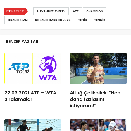
ETIKETLER
ALEXANDER ZVEREV
ATP
CHAMPION
GRAND SLAM
ROLAND GARROS 2026
TENIS
TENNIS
BENZER YAZILAR
22.03.2021 ATP – WTA
Altuğ Çelikbilek: “Hep
Sıralamalar
daha fazlasını
istiyorum!”