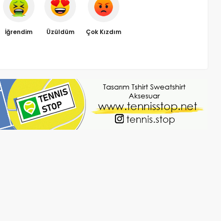
İğrendim
Üzüldüm
Çok Kızdım