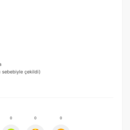
a
ı sebebiyle çekildi)
0
0
0