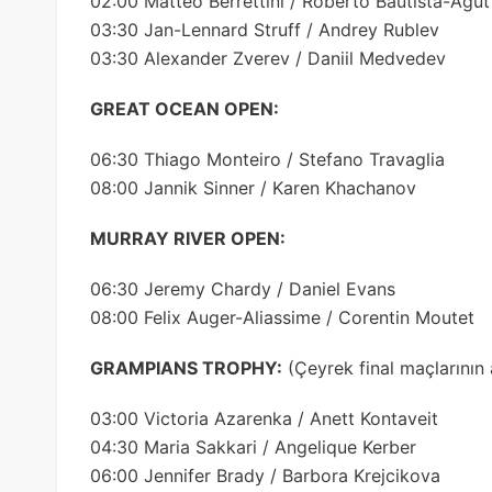
02:00 Matteo Berrettini / Roberto Bautista-Agut
03:30 Jan-Lennard Struff / Andrey Rublev
03:30 Alexander Zverev / Daniil Medvedev
GREAT OCEAN OPEN:
06:30 Thiago Monteiro / Stefano Travaglia
08:00 Jannik Sinner / Karen Khachanov
MURRAY RIVER OPEN:
06:30 Jeremy Chardy / Daniel Evans
08:00 Felix Auger-Aliassime / Corentin Moutet
GRAMPIANS TROPHY:
(Çeyrek final maçlarının 
03:00 Victoria Azarenka / Anett Kontaveit
04:30 Maria Sakkari / Angelique Kerber
06:00 Jennifer Brady / Barbora Krejcikova