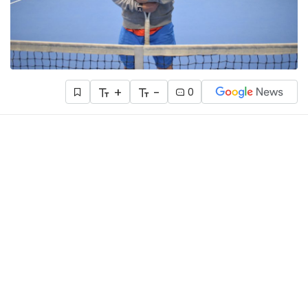
+
-
0