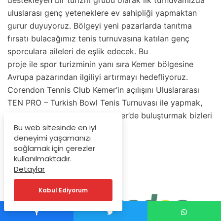
uluslarası genç yeteneklere ev sahipliği yapmaktan
gurur duyuyoruz. Bölgeyi yeni pazarlarda tanıtma
fırsatı bulacağımız tenis turnuvasına katılan genç
sporculara aileleri de eşlik edecek. Bu
proje ile spor turizminin yanı sıra Kemer bölgesine
Avrupa pazarından ilgiliyi artırmayı hedefliyoruz.
Corendon Tennis Club Kemer’in açılışını Uluslararası
TEN PRO – Turkish Bowl Tenis Turnuvası ile yapmak,
üst düzey genç tenisçileri Kemer’de buluşturmak bizleri
Bu web sitesinde en iyi
çok heyecanlandırıyor” dedi.
deneyimi yaşamanızı
sağlamak için çerezler
kullanılmaktadır.
Detaylar
Kabul Ediyorum