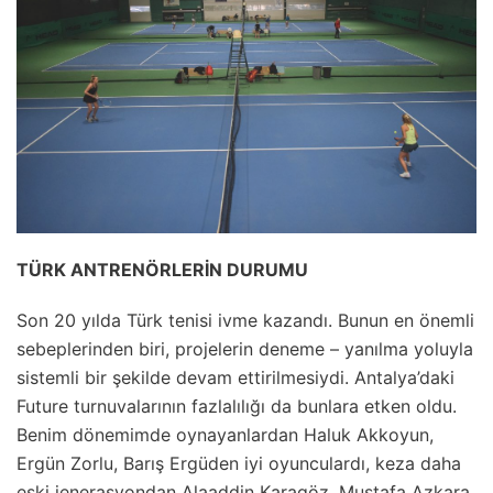
TÜRK ANTRENÖRLERİN DURUMU
Son 20 yılda Türk tenisi ivme kazandı. Bunun en önemli
sebeplerinden biri, projelerin deneme – yanılma yoluyla
sistemli bir şekilde devam ettirilmesiydi. Antalya’daki
Future turnuvalarının fazlalılığı da bunlara etken oldu.
Benim dönemimde oynayanlardan Haluk Akkoyun,
Ergün Zorlu, Barış Ergüden iyi oyunculardı, keza daha
eski jenerasyondan Alaaddin Karagöz, Mustafa Azkara,