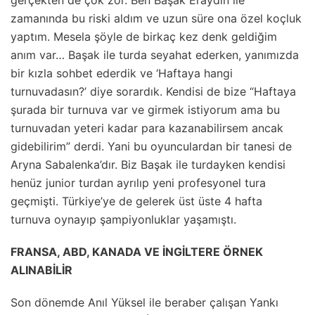
zamanında bu riski aldım ve uzun süre ona özel koçluk
yaptım. Mesela şöyle de birkaç kez denk geldiğim
anım var… Başak ile turda seyahat ederken, yanımızda
bir kızla sohbet ederdik ve ‘Haftaya hangi
turnuvadasın?’ diye sorardık. Kendisi de bize “Haftaya
şurada bir turnuva var ve girmek istiyorum ama bu
turnuvadan yeteri kadar para kazanabilirsem ancak
gidebilirim” derdi. Yani bu oyunculardan bir tanesi de
Aryna Sabalenka’dır. Biz Başak ile turdayken kendisi
henüz junior turdan ayrılıp yeni profesyonel tura
geçmişti. Türkiye’ye de gelerek üst üste 4 hafta
turnuva oynayıp şampiyonluklar yaşamıştı.
FRANSA, ABD, KANADA VE İNGİLTERE ÖRNEK
ALINABİLİR
Son dönemde Anıl Yüksel ile beraber çalışan Yankı