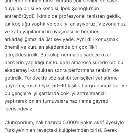
antrenörlerinden birisi. Burada çok sevilen ve saygı
duyulan birisi ve kendisi, İpek Şenoğlu’nun
antrenörüydü. İkimiz de profesyonel tenisten geldik,
tur koçluğu yaptık ve çok iyi anlaşıyoruz. Vizyonumuz
ve kafa yapılarımızın uyuşması ile beraber
arkadaşlığımız da üst seviyede. Aynı dili konuşmak
önemli ve kurulan akademide bir çok ‘ilk’i
gerçekleştirdik. Bu kulüp normalde sadece özel
derslerin yapıldığı bir kulüptü ama kısa sürede biz bu
akademeyi kurduktan sonra performans tenisini de
getirdik. Türkiye’de söz sahibi tenisçileri yetiştirme
gayreti içerisindeyiz. 50-60 kişilik bir grubumuz var ve
bu gençlere iyi şartlarda çok iyi antrenmanlar
yaptırarak onları turnuvalara hazırlama gayreti
içerisindeyiz.
Clubsporium, hali hazırda 5.000’e yakın aktif üyesiyle
Türkiye’nin en revaçtaki kulüplerinden birisi. Gerek