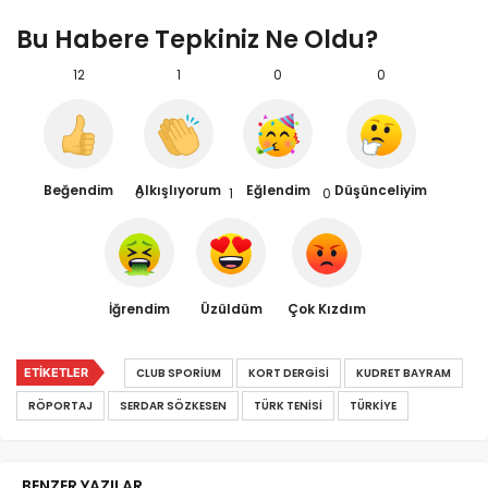
Bu Habere Tepkiniz Ne Oldu?
12
1
0
0
Beğendim
Alkışlıyorum
Eğlendim
Düşünceliyim
0
1
0
İğrendim
Üzüldüm
Çok Kızdım
ETIKETLER
CLUB SPORIUM
KORT DERGISI
KUDRET BAYRAM
RÖPORTAJ
SERDAR SÖZKESEN
TÜRK TENISI
TÜRKIYE
BENZER YAZILAR