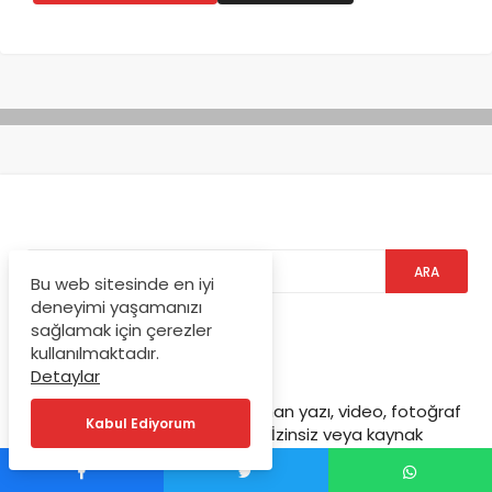
Bu web sitesinde en iyi
deneyimi yaşamanızı
sağlamak için çerezler
kullanılmaktadır.
kortdergi.com
Detaylar
kortdergi.com sitemizde bulunan yazı, video, fotoğraf
Kabul Ediyorum
ve haberlerin her hakkı saklıdır. İzinsiz veya kaynak
gösterilemeden kullanılamaz.