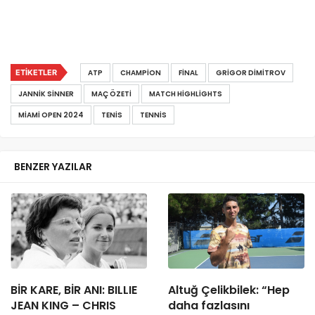
ETIKETLER
ATP
CHAMPION
FINAL
GRIGOR DIMITROV
JANNIK SINNER
MAÇ ÖZETI
MATCH HIGHLIGHTS
MIAMI OPEN 2024
TENIS
TENNIS
BENZER YAZILAR
BİR KARE, BİR ANI: BILLIE
Altuğ Çelikbilek: “Hep
JEAN KING – CHRIS
daha fazlasını