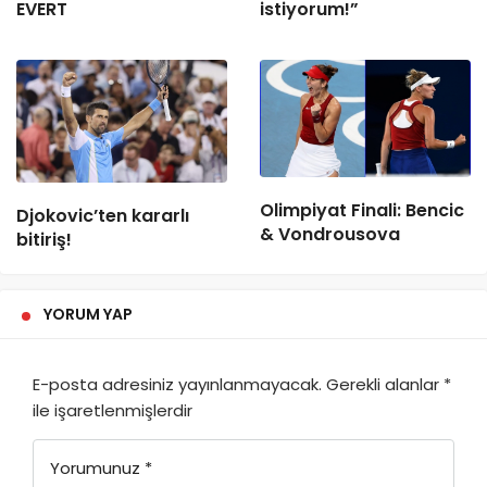
EVERT
istiyorum!”
Olimpiyat Finali: Bencic
Djokovic’ten kararlı
& Vondrousova
bitiriş!
YORUM YAP
E-posta adresiniz yayınlanmayacak.
Gerekli alanlar
*
ile işaretlenmişlerdir
Yorumunuz
*