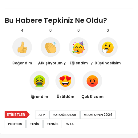
Bu Habere Tepkiniz Ne Oldu?
4
0
0
0
Beğendim
Alkışlıyorum
Eğlendim
Düşünceliyim
0
0
0
İğrendim
Üzüldüm
Çok Kızdım
ETIKETLER
ATP
FOTOĞRAFLAR
MIAMI OPEN 2024
PHOTOS
TENIS
TENNIS
WTA