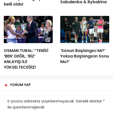
Sabalenka & Rybakina
belli oldu!
OSMAN TURAL: “TENİSİ
‘Sonun Başlangıcı Mı?’
‘BEN’ DEĞİL, ‘BİZ’
Yoksa Başlangıcın Sonu
ANLAYIŞI İLE
Mu?’
YÜKSELTECEĞİZ!
YORUM YAP
E-posta adresiniz yayınlanmayacak.
Gerekli alanlar
*
ile işaretlenmişlerdir