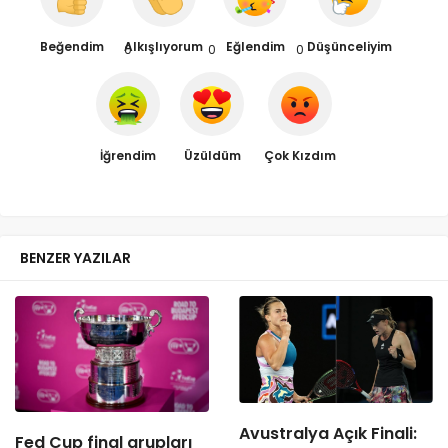
Beğendim
Alkışlıyorum
Eğlendim
Düşünceliyim
0
0
0
İğrendim
Üzüldüm
Çok Kızdım
BENZER YAZILAR
Avustralya Açık Finali:
Fed Cup final grupları