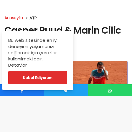
Anasayfa
ATP
Casper Ruud & Marin Cilic
yarı finali
Bu web sitesinde en iyi
deneyimi yaşamanızı
sağlamak için çerezler
Haziran 2, 2022
kullanılmaktadır.
Detaylar
Kabul Ediyorum