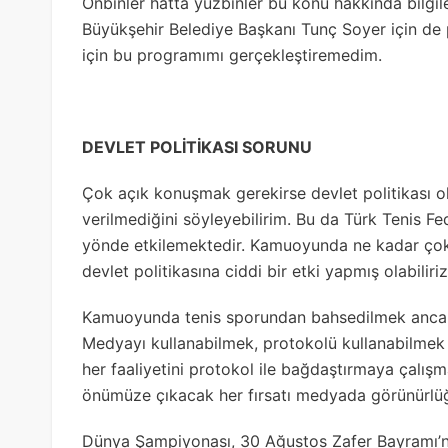
Onbinler hatta yüzbinler bu konu hakkında bilgile
Büyükşehir Belediye Başkanı Tunç Soyer için de 
için bu programımı gerçekleştiremedim.
DEVLET POLİTİKASI SORUNU
Çok açık konuşmak gerekirse devlet politikası o
verilmediğini söyleyebilirim. Bu da Türk Tenis F
yönde etkilemektedir. Kamuoyunda ne kadar çok
devlet politikasına ciddi bir etki yapmış olabiliriz
Kamuoyunda tenis sporundan bahsedilmek ancak 
Medyayı kullanabilmek, protokolü kullanabilmek i
her faaliyetini protokol ile bağdaştırmaya çalış
önümüze çıkacak her fırsatı medyada görünürlüğ
Dünya Şampiyonası, 30 Ağustos Zafer Bayramı’na