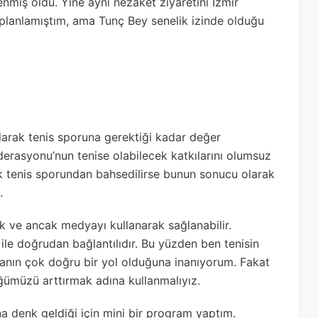
nmiş oldu. Yine aynı nezaket ziyaretini İzmir
planlamıştım, ama Tunç Bey senelik izinde olduğu
larak tenis sporuna gerektiği kadar değer
ederasyonu’nun tenise olabilecek katkılarını olumsuz
 tenis sporundan bahsedilirse bunun sonucu olarak
.
ve ancak medyayı kullanarak sağlanabilir.
le doğrudan bağlantılıdır. Bu yüzden ben tenisin
manın çok doğru bir yol olduğuna inanıyorum. Fakat
ümüzü arttırmak adına kullanmalıyız.
 denk geldiği için mini bir program yaptım.