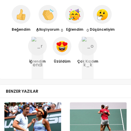
Beğendim
Alkışlıyorum
Eğlendim
Düşünceliyim
0
0
0
İğrendim
Üzüldüm
Çok Kızdım
BENZER YAZILAR