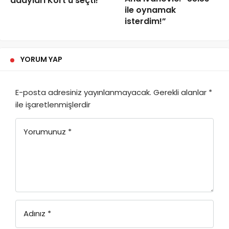
adayları Kort’u seçti!
ile oynamak
isterdim!”
YORUM YAP
E-posta adresiniz yayınlanmayacak.
Gerekli alanlar
*
ile işaretlenmişlerdir
Yorumunuz
*
Adınız
*