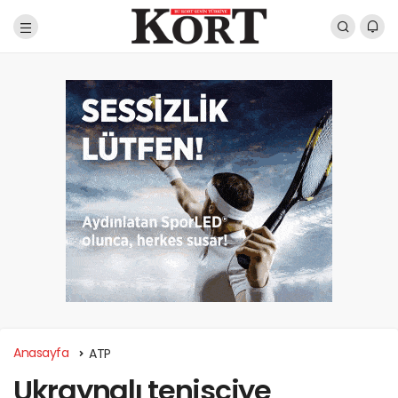
Anasayfa
ATP
Ukraynalı tenisçiye