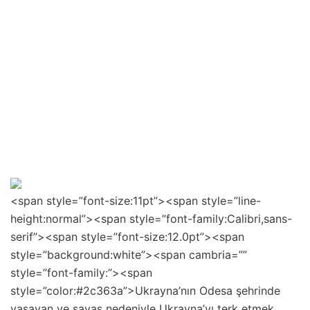
<span style=”font-size:11pt”><span style=”line-
height:normal”><span style=”font-family:Calibri,sans-
serif”><span style=”font-size:12.0pt”><span
style=”background:white”><span cambria=””
style=”font-family:”><span
style=”color:#2c363a”>Ukrayna’nın Odesa şehrinde
yaşayan ve savaş nedeniyle Ukrayna’yı terk etmek