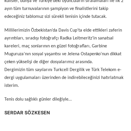
kulisler, dünya ve Türkiye’deki oyuncuların sıralamaları ile ilk 2
ayın tüm turnuvalarının şampiyon ve finalistlerini takip
edeceğiniz tablomuz sizi sürekli tenisin içinde tutacak.
Millilerimizin Özbekistan’da Davis Cup’ta elde ettikleri zaferin
ayrıntıları, sıradışı fotoğrafçı Radka Leitmeritz’in sanatsal
kareleri, maç sonlarının en güzel fotoğrafları, Garbine
Muguruza’nın sosyal yaşantısı ve Jelena Ostapenko’nun dikkat
çeken yükselişi de diğer dosyalarımız arasında.
Dergimizin tüm sayılarını Turkcell Dergilik ve Türk Telekom e-
dergi uygulamaları üzerinden de indirebileceğinizi hatırlatmak
isterim.
Tenis dolu sağlıklı günler dileğiyle…
SERDAR SÖZKESEN