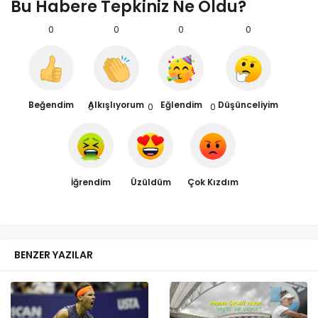
Bu Habere Tepkiniz Ne Oldu?
0
0
0
0
Beğendim
Alkışlıyorum
Eğlendim
Düşünceliyim
0
0
0
İğrendim
Üzüldüm
Çok Kızdım
BENZER YAZILAR