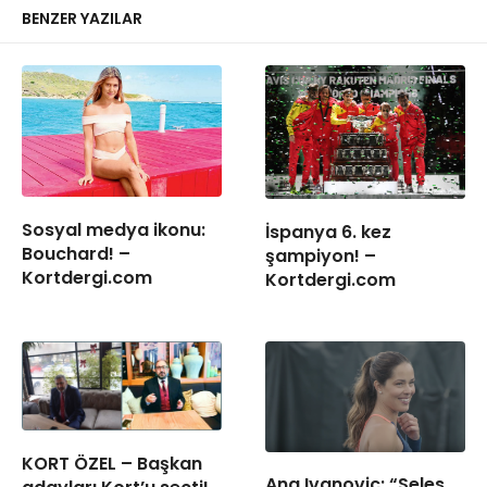
BENZER YAZILAR
Sosyal medya ikonu:
İspanya 6. kez
Bouchard! –
şampiyon! –
Kortdergi.com
Kortdergi.com
KORT ÖZEL – Başkan
Ana Ivanovic: “Seles