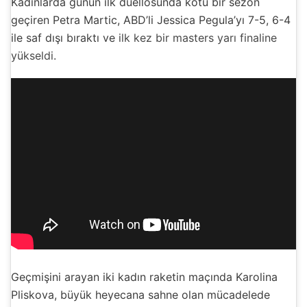
Kadınlarda günün ilk düellosunda kötü bir sezon
geçiren Petra Martic, ABD’li Jessica Pegula’yı 7-5, 6-4
ile saf dışı bıraktı ve
ilk kez bir masters yarı finaline
yükseldi.
Geçmişini arayan iki kadın raketin maçında Karolina
Pliskova, büyük heyecana sahne olan mücadelede