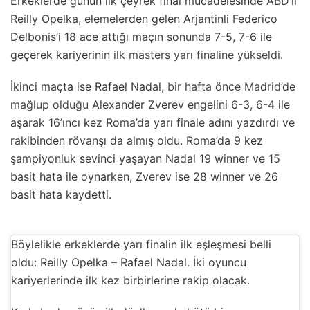
Erkeklerde günün ilk çeyrek final mücadelesinde ABD’li
Reilly Opelka, elemelerden gelen Arjantinli Federico
Delbonis’i 18 ace attığı maçın sonunda 7-5, 7-6 ile
geçerek kariyerinin
ilk masters yarı finaline yükseldi.
İkinci maçta ise Rafael Nadal,
bir hafta önce Madrid’de
mağlup olduğu
Alexander Zverev engelini 6-3, 6-4 ile
aşarak 16’ıncı kez Roma’da yarı finale adını yazdırdı ve
rakibinden rövanşı da almış oldu. Roma’da 9 kez
şampiyonluk sevinci yaşayan Nadal 19 winner ve 15
basit hata ile oynarken, Zverev ise 28 winner ve 26
basit hata kaydetti.
Böylelikle erkeklerde yarı finalin ilk eşleşmesi belli
oldu: Reilly Opelka – Rafael Nadal. İki oyuncu
kariyerlerinde ilk kez birbirlerine rakip olacak.