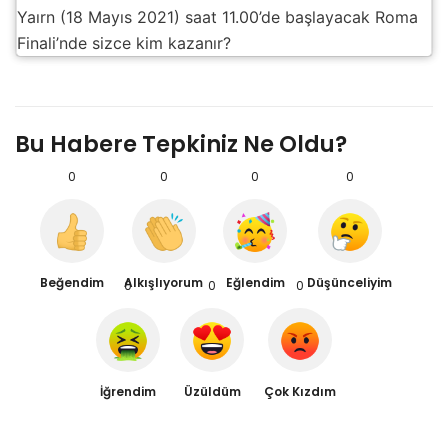
Yaırn (18 Mayıs 2021) saat 11.00’de başlayacak Roma
Finali’nde sizce kim kazanır?
Bu Habere Tepkiniz Ne Oldu?
0
0
0
0
Beğendim
Alkışlıyorum
Eğlendim
Düşünceliyim
0
0
0
İğrendim
Üzüldüm
Çok Kızdım