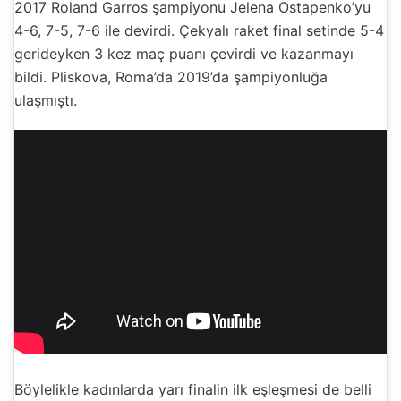
2017 Roland Garros şampiyonu Jelena Ostapenko’yu
4-6, 7-5, 7-6 ile devirdi. Çekyalı raket final setinde 5-4
gerideyken 3 kez maç puanı çevirdi ve kazanmayı
bildi. Pliskova, Roma’da 2019’da şampiyonluğa
ulaşmıştı.
Böylelikle kadınlarda yarı finalin ilk eşleşmesi de belli