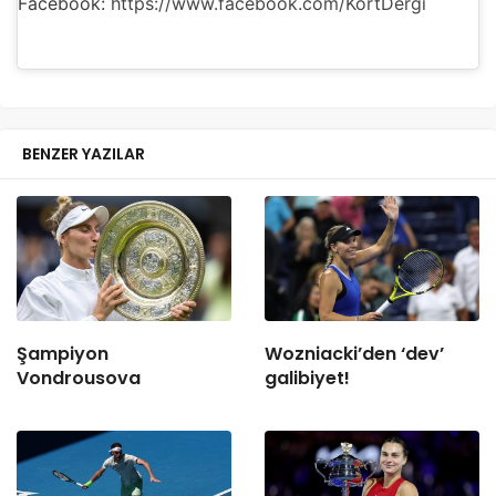
Facebook:
https://www.facebook.com/KortDergi
BENZER YAZILAR
Şampiyon
Wozniacki’den ‘dev’
Vondrousova
galibiyet!