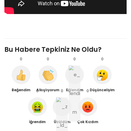
Bu Habere Tepkiniz Ne Oldu?
0
0
0
0
Beğendim
Alkışlıyorum
Eğlendim
Düşünceliyim
0
0
0
İğrendim
Üzüldüm
Çok Kızdım