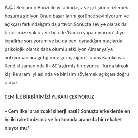
A.Ç.:
Benjamin Bonzi ile iyi arkadaşız ve gelişimini izlemek
hoşuma gidiyor. Onun başarılarını görünce seviniyorum ve
açıkçası farkındalığım da artıyor. Sonuçta seviye olarak da
birbirimize yakınız ve ben de ‘Neden yapamıyorum’ diye
kendime soruyorum ve bu da beni oynadığım maçlarda
psikolojik olarak daha olumlu etkiliyor. Almanya’ya
antrenmanlara gittiğimde görüştüğüm Tobias Kamke var.
Kendisi zamanında ilk 60’a girmiş bir oyuncu. Turda birçok
kişi ile aram iyi aslında ve bir isim söylemek açıkçası doğru
olmaz.
CEM İLE BİRBİRİMİZİ YUKARI ÇEKİYORUZ
– Cem İlkel aranızdaki sinerji nasıl? Sonuçta erkeklerde en
iyi iki raketimizsiniz ve bu konuda aranızda bir rekabet
oluyor mu?