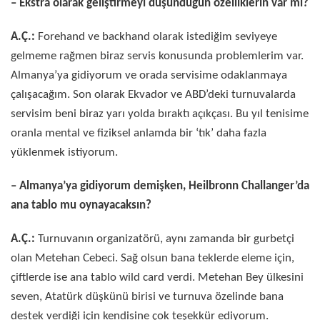
– Ekstra olarak geliştirmeyi düşündüğün özelliklerin var mı?
A.Ç.:
Forehand ve backhand olarak istediğim seviyeye
gelmeme rağmen biraz servis konusunda problemlerim var.
Almanya’ya gidiyorum ve orada servisime odaklanmaya
çalışacağım. Son olarak Ekvador ve ABD’deki turnuvalarda
servisim beni biraz yarı yolda bıraktı açıkçası. Bu yıl tenisime
oranla mental ve fiziksel anlamda bir ‘tık’ daha fazla
yüklenmek istiyorum.
– Almanya’ya gidiyorum demişken, Heilbronn Challanger’da
ana tablo mu oynayacaksın?
A.Ç.:
Turnuvanın organizatörü, aynı zamanda bir gurbetçi
olan Metehan Cebeci. Sağ olsun bana teklerde eleme için,
çiftlerde ise ana tablo wild card verdi. Metehan Bey ülkesini
seven, Atatürk düşkünü birisi ve turnuva özelinde bana
destek verdiği için kendisine çok teşekkür ediyorum.