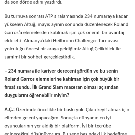
da son dörde adını yazdırdı.
Bu turnuva sonrası ATP sıralamasında 234 numaraya kadar
yükselen Altuğ, mayıs ayının sonunda düzenlenecek Roland
Garros’a elemelerden katılmak için çok önemli bir avantaj
elde etti. Almanya’daki Heilbronn Challenger Turnuvası
yolculuğu öncesi bir araya geldiğimiz Altuğ Çelikbilek ile
samimi bir sohbet gerçekleştirdik.
– 234 numara ile kariyer dereceni gördün ve bu senin
Roland Garros elemelerine katılman için çok büyük bir
fırsat sundu. İlk Grand Slam maceran olması açısından
duygularını öğrenebilir miyim?
A.Ç.:
Üzerimde öncelikle bir baskı yok. Çıkıp keyif almak için
elimden geleni yapacağım. Sonuçta dünyanın en iyi
oyuncularının yer aldığı bir platform. İyi bir tecrübe
edineceğimi düşünüyorum. Bu sene başındaki ilk hedefime