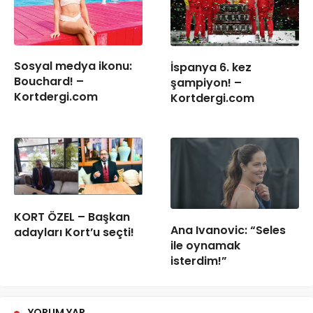
Sosyal medya ikonu:
İspanya 6. kez
Bouchard! –
şampiyon! –
Kortdergi.com
Kortdergi.com
KORT ÖZEL – Başkan
Ana Ivanovic: “Seles
adayları Kort’u seçti!
ile oynamak
isterdim!”
YORUM YAP