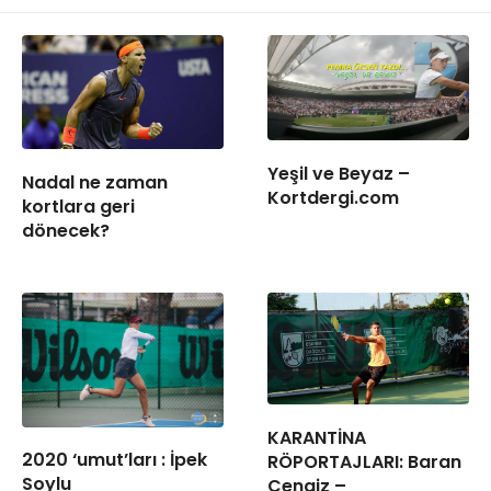
Yeşil ve Beyaz –
Nadal ne zaman
Kortdergi.com
kortlara geri
dönecek?
KARANTİNA
2020 ‘umut’ları : İpek
RÖPORTAJLARI: Baran
Soylu
Cengiz –