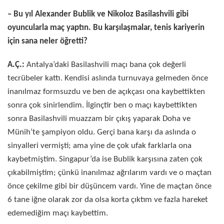
– Bu yıl Alexander Bublik ve Nikoloz Basilashvili gibi
oyuncularla maç yaptın. Bu karşılaşmalar, tenis kariyerin
için sana neler öğretti?
A.Ç.:
Antalya’daki Basilashvili maçı bana çok değerli
tecrübeler kattı. Kendisi aslında turnuvaya gelmeden önce
inanılmaz formsuzdu ve ben de açıkçası ona kaybettikten
sonra çok sinirlendim. İlginçtir ben o maçı kaybettikten
sonra Basilashvili muazzam bir çıkış yaparak Doha ve
Münih’te şampiyon oldu. Gerçi bana karşı da aslında o
sinyalleri vermişti; ama yine de çok ufak farklarla ona
kaybetmiştim. Singapur’da ise Bublik karşısına zaten çok
çıkabilmiştim; çünkü inanılmaz ağrılarım vardı ve o maçtan
önce çekilme gibi bir düşüncem vardı. Yine de maçtan önce
6 tane iğne olarak zor da olsa korta çıktım ve fazla hareket
edemediğim maçı kaybettim.