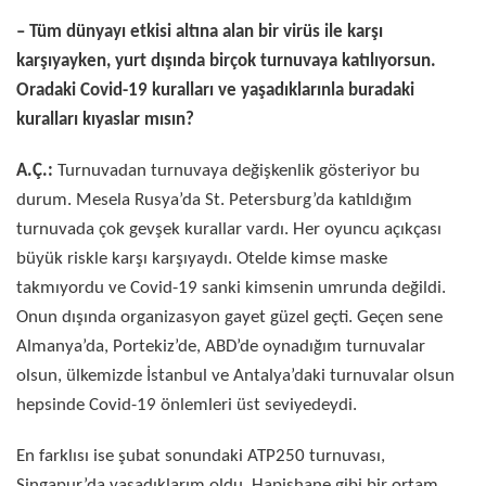
– Tüm dünyayı etkisi altına alan bir virüs ile karşı
karşıyayken, yurt dışında birçok turnuvaya katılıyorsun.
Oradaki Covid-19 kuralları ve yaşadıklarınla buradaki
kuralları kıyaslar mısın?
A.Ç.:
Turnuvadan turnuvaya değişkenlik gösteriyor bu
durum. Mesela Rusya’da St. Petersburg’da katıldığım
turnuvada çok gevşek kurallar vardı. Her oyuncu açıkçası
büyük riskle karşı karşıyaydı. Otelde kimse maske
takmıyordu ve Covid-19 sanki kimsenin umrunda değildi.
Onun dışında organizasyon gayet güzel geçti. Geçen sene
Almanya’da, Portekiz’de, ABD’de oynadığım turnuvalar
olsun, ülkemizde İstanbul ve Antalya’daki turnuvalar olsun
hepsinde Covid-19 önlemleri üst seviyedeydi.
En farklısı ise şubat sonundaki ATP250 turnuvası,
Singapur’da yaşadıklarım oldu. Hapishane gibi bir ortam