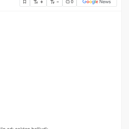
+
-
0