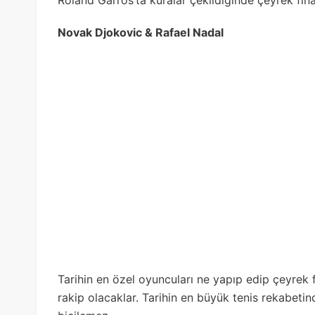
Roland Garros’ta kuralar çekildiğinde çeyrek final
Novak Djokovic & Rafael Nadal
Tarihin en özel oyuncuları ne yapıp edip çeyrek f
rakip olacaklar. Tarihin en büyük tenis rekabetin