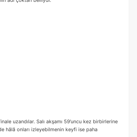
in adı çoktan belliydi:
inale uzandılar. Salı akşamı 59’uncu kez birbirlerine
de hâlâ onları izleyebilmenin keyfi ise paha